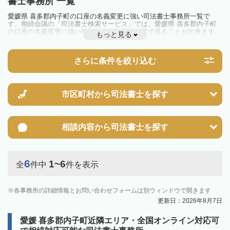
書士事務所 一覧
愛媛県 喜多郡内子町の口座の名義変更に強い司法書士事務所一覧で
す。相続会議の「司法書士検索サービス」では、愛媛県 喜多郡内子町
の口座の名義変更に強い司法書士事務所を一覧で見ることが出来ます。
もっと見る
相続のトラブルやお悩みを抱えている方は一度近隣の司法書士に相談し
てみましょう。
さらに条件を絞り込む
市区町村から
司法書士を探す
相談内容から
司法書士を探す
6
1~6
全
件中
件を表示
各事務所の詳細情報とお問い合わせフォームは別ウィンドウで開きます
更新日：2026年8月7日
愛媛 喜多郡内子町近隣エリア・全国オンライン対応可