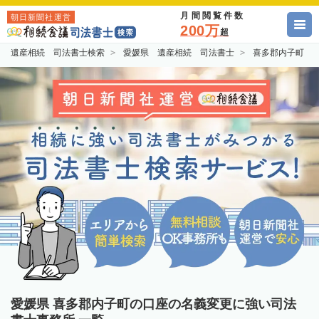
月間閲覧件数
朝日新聞社運営
200万
超
遺産相続 司法書士検索
愛媛県 遺産相続 司法書士
喜多郡内子町 
愛媛県 喜多郡内子町の口座の名義変更に強い司法