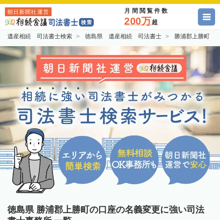
月間閲覧件数
朝日新聞社運営
200万
超
遺産相続 司法書士検索
徳島県 遺産相続 司法書士
勝浦郡上勝町 
徳島県 勝浦郡上勝町の口座の名義変更に強い司法