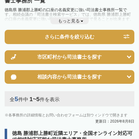
書士事務所 一覧
徳島県 勝浦郡上勝町の口座の名義変更に強い司法書士事務所一覧で
す。相続会議の「司法書士検索サービス」では、徳島県 勝浦郡上勝町
の口座の名義変更に強い司法書士事務所を一覧で見ることが出来ます。
もっと見る
相続のトラブルやお悩みを抱えている方は一度近隣の司法書士に相談し
てみましょう。
さらに条件を絞り込む
市区町村から
司法書士を探す
相談内容から
司法書士を探す
5
1~5
全
件中
件を表示
各事務所の詳細情報とお問い合わせフォームは別ウィンドウで開きます
更新日：2026年8月8日
徳島 勝浦郡上勝町近隣エリア・全国オンライン対応可