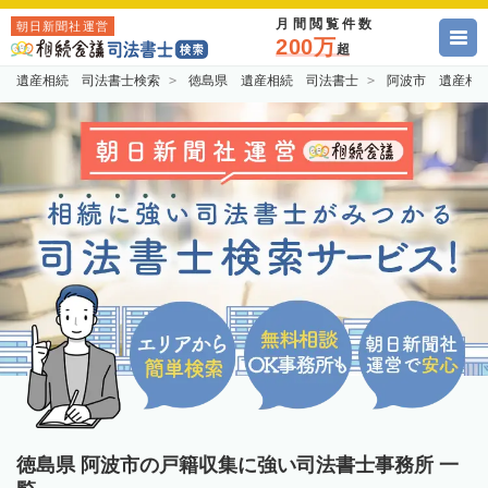
月間閲覧件数
朝日新聞社運営
200万
超
遺産相続 司法書士検索
徳島県 遺産相続 司法書士
阿波市 遺産相
徳島県 阿波市の戸籍収集に強い司法書士事務所 一