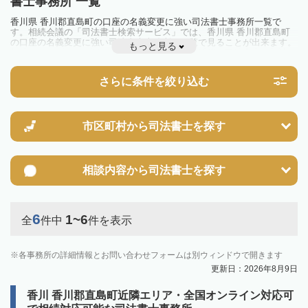
書士事務所 一覧
香川県 香川郡直島町の口座の名義変更に強い司法書士事務所一覧で
す。相続会議の「司法書士検索サービス」では、香川県 香川郡直島町
の口座の名義変更に強い司法書士事務所を一覧で見ることが出来ます。
もっと見る
相続のトラブルやお悩みを抱えている方は一度近隣の司法書士に相談し
てみましょう。
さらに条件を絞り込む
市区町村から
司法書士を探す
相談内容から
司法書士を探す
6
1~6
全
件中
件を表示
各事務所の詳細情報とお問い合わせフォームは別ウィンドウで開きます
更新日：2026年8月9日
香川 香川郡直島町近隣エリア・全国オンライン対応可