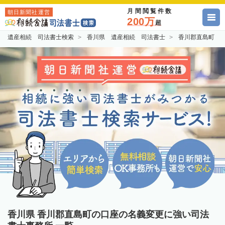
月間閲覧件数
朝日新聞社運営
200万
超
遺産相続 司法書士検索
香川県 遺産相続 司法書士
香川郡直島町 
香川県 香川郡直島町の口座の名義変更に強い司法