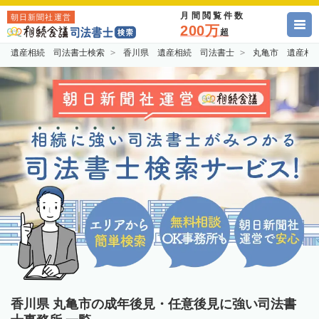
月間閲覧件数
朝日新聞社運営
200万
超
遺産相続 司法書士検索
香川県 遺産相続 司法書士
丸亀市 遺産相
香川県 丸亀市の成年後見・任意後見に強い司法書