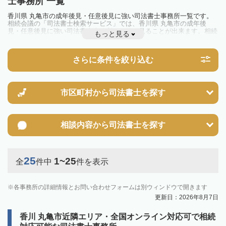
士事務所 一覧
香川県 丸亀市の成年後見・任意後見に強い司法書士事務所一覧です。
相続会議の「司法書士検索サービス」では、香川県 丸亀市の成年後
見・任意後見に強い司法書士事務所を一覧で見ることが出来ます。相続
もっと見る
のトラブルやお悩みを抱えている方は一度近隣の司法書士に相談してみ
ましょう。
さらに条件を絞り込む
市区町村から
司法書士を探す
相談内容から
司法書士を探す
25
1~25
全
件中
件を表示
各事務所の詳細情報とお問い合わせフォームは別ウィンドウで開きます
更新日：2026年8月7日
香川 丸亀市近隣エリア・全国オンライン対応可で相続