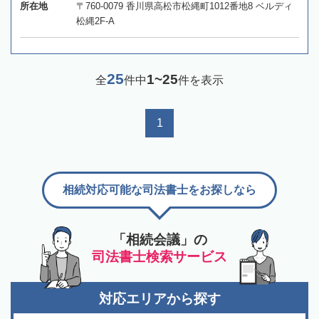
所在地
〒760-0079 香川県高松市松縄町1012番地8 ベルディ
松縄2F-A
25
1~25
全
件中
件を表示
1
相続対応可能な司法書士をお探しなら
「相続会議」の
司法書士検索サービス
対応エリアから探す