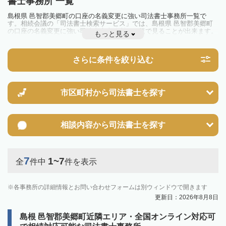
書士事務所 一覧
島根県 邑智郡美郷町の口座の名義変更に強い司法書士事務所一覧で
す。相続会議の「司法書士検索サービス」では、島根県 邑智郡美郷町
の口座の名義変更に強い司法書士事務所を一覧で見ることが出来ます。
もっと見る
相続のトラブルやお悩みを抱えている方は一度近隣の司法書士に相談し
てみましょう。
さらに条件を絞り込む
市区町村から
司法書士を探す
相談内容から
司法書士を探す
7
1~7
全
件中
件を表示
各事務所の詳細情報とお問い合わせフォームは別ウィンドウで開きます
更新日：2026年8月8日
島根 邑智郡美郷町近隣エリア・全国オンライン対応可