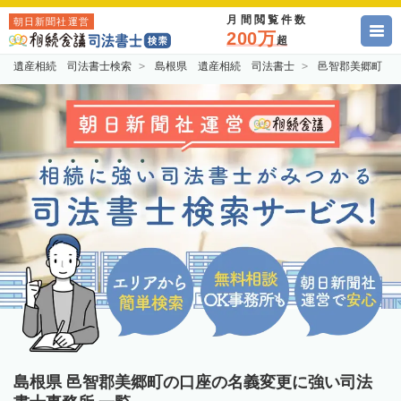
月間閲覧件数
朝日新聞社運営
200万
超
遺産相続 司法書士検索
島根県 遺産相続 司法書士
邑智郡美郷町 
島根県 邑智郡美郷町の口座の名義変更に強い司法