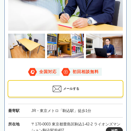
全国対応
初回相談無料
メールする
最寄駅
JR・東京メトロ「駒込駅」徒歩1分
所在地
〒170-0003 東京都豊島区駒込1-42-2 ライオンズマン
ション駒込駅前407
地図