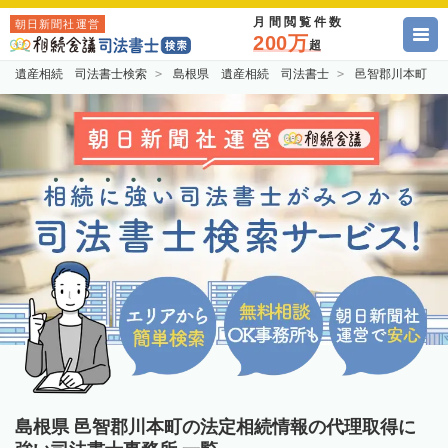
月間閲覧件数
朝日新聞社運営
200万
超
遺産相続 司法書士検索
島根県 遺産相続 司法書士
邑智郡川本町 
島根県 邑智郡川本町の法定相続情報の代理取得に