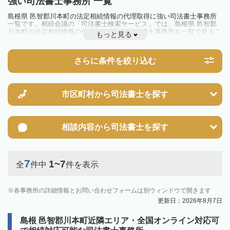
強い司法書士事務所 一覧
島根県 邑智郡川本町の法定相続情報の代理取得に強い司法書士事務所
一覧です。相続会議の「司法書士検索サービス」では、島根県 邑智郡
川本町の法定相続情報の代理取得に強い司法書士事務所を一覧で見るこ
もっと見る
とが出来ます。相続のトラブルやお悩みを抱えている方は一度近隣の司
法書士に相談してみましょう。
さらに条件を絞り込む
市区町村から
司法書士を探す
相談内容から
司法書士を探す
7
1~7
全
件中
件を表示
各事務所の詳細情報とお問い合わせフォームは別ウィンドウで開きます
更新日：2026年8月7日
島根 邑智郡川本町近隣エリア・全国オンライン対応可