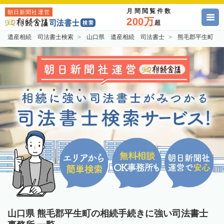
月間閲覧件数
朝日新聞社運営
200万
超
遺産相続 司法書士検索
山口県 遺産相続 司法書士
熊毛郡平生町 
山口県 熊毛郡平生町の相続手続きに強い司法書士