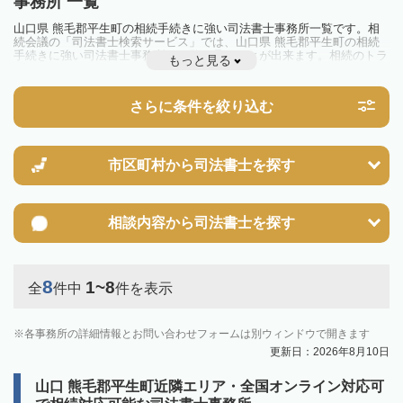
事務所 一覧
山口県 熊毛郡平生町の相続手続きに強い司法書士事務所一覧です。相
続会議の「司法書士検索サービス」では、山口県 熊毛郡平生町の相続
手続きに強い司法書士事務所を一覧で見ることが出来ます。相続のトラ
もっと見る
ブルやお悩みを抱えている方は一度近隣の司法書士に相談してみましょ
う。
さらに条件を絞り込む
市区町村から
司法書士を探す
相談内容から
司法書士を探す
8
1~8
全
件中
件を表示
各事務所の詳細情報とお問い合わせフォームは別ウィンドウで開きます
更新日：2026年8月10日
山口 熊毛郡平生町近隣エリア・全国オンライン対応可