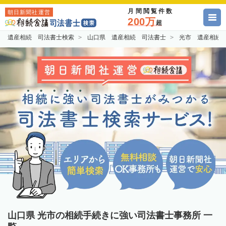
月間閲覧件数
朝日新聞社運営
200万
超
遺産相続 司法書士検索
山口県 遺産相続 司法書士
光市 遺産相続
山口県 光市の相続手続きに強い司法書士事務所 一