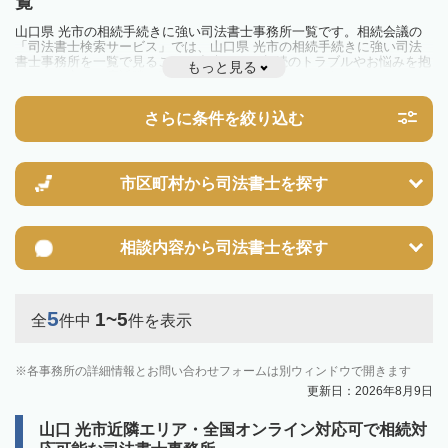
覧
山口県 光市の相続手続きに強い司法書士事務所一覧です。相続会議の
「司法書士検索サービス」では、山口県 光市の相続手続きに強い司法
書士事務所を一覧で見ることが出来ます。相続のトラブルやお悩みを抱
もっと見る
えている方は一度近隣の司法書士に相談してみましょう。
さらに条件を絞り込む
市区町村から
司法書士を探す
相談内容から
司法書士を探す
5
1~5
全
件中
件を表示
各事務所の詳細情報とお問い合わせフォームは別ウィンドウで開きます
更新日：2026年8月9日
山口 光市近隣エリア・全国オンライン対応可で相続対