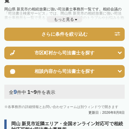
覧
岡山県 新見市の相続放棄に強い司法書士事務所一覧です。相続会議の
「司法書士検索サービス」では、岡山県 新見市の相続放棄に強い司法
書士事務所を一覧で見ることが出来ます。相続のトラブルやお悩みを抱
もっと見る
えている方は一度近隣の司法書士に相談してみましょう。
さらに条件を絞り込む
市区町村から
司法書士を探す
相談内容から
司法書士を探す
9
1~9
全
件中
件を表示
各事務所の詳細情報とお問い合わせフォームは別ウィンドウで開きます
更新日：2026年8月8日
岡山 新見市近隣エリア・全国オンライン対応可で相続