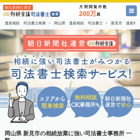
月間閲覧件数
朝日新聞社運営
200万
超
遺産相続 司法書士検索
岡山県 遺産相続 司法書士
新見市 遺産相
岡山県 新見市の相続放棄に強い司法書士事務所 一