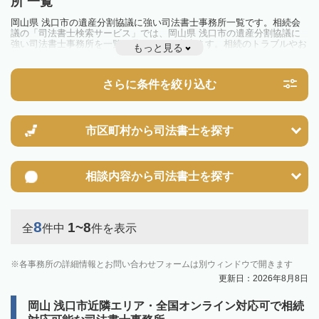
所 一覧
岡山県 浅口市の遺産分割協議に強い司法書士事務所一覧です。相続会
議の「司法書士検索サービス」では、岡山県 浅口市の遺産分割協議に
強い司法書士事務所を一覧で見ることが出来ます。相続のトラブルやお
もっと見る
悩みを抱えている方は一度近隣の司法書士に相談してみましょう。
さらに条件を絞り込む
市区町村から
司法書士を探す
相談内容から
司法書士を探す
8
1~8
全
件中
件を表示
各事務所の詳細情報とお問い合わせフォームは別ウィンドウで開きます
更新日：2026年8月8日
岡山 浅口市近隣エリア・全国オンライン対応可で相続