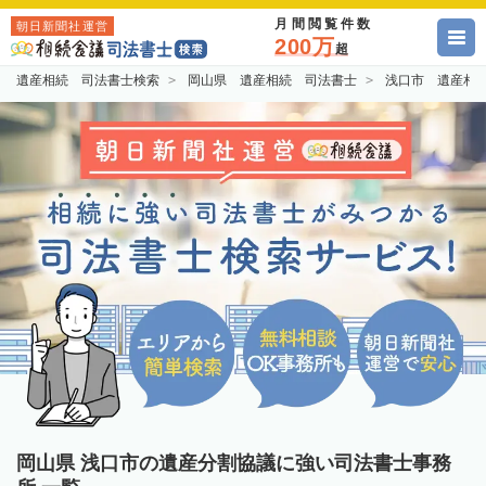
月間閲覧件数
朝日新聞社運営
200万
超
遺産相続 司法書士検索
岡山県 遺産相続 司法書士
浅口市 遺産相
岡山県 浅口市の遺産分割協議に強い司法書士事務