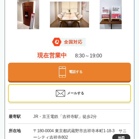
全国対応
現在営業中
8:30～19:00
電話する
メールする
最寄駅
JR・京王電鉄「吉祥寺駅」徒歩2分
所在地
〒180-0004 東京都武蔵野市吉祥寺本町1-18-3 サニ
ーシティ吉祥寺802
地図