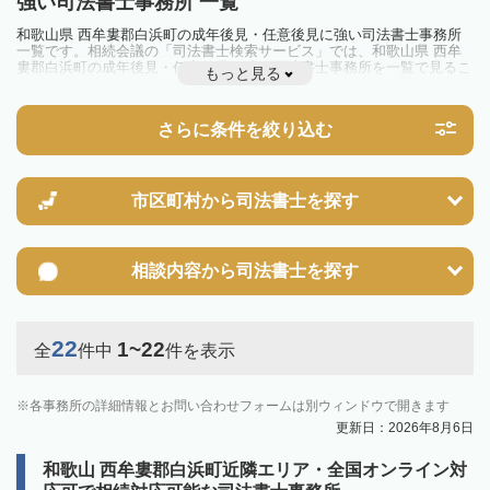
強い司法書士事務所 一覧
和歌山県 西牟婁郡白浜町の成年後見・任意後見に強い司法書士事務所
一覧です。相続会議の「司法書士検索サービス」では、和歌山県 西牟
婁郡白浜町の成年後見・任意後見に強い司法書士事務所を一覧で見るこ
もっと見る
とが出来ます。相続のトラブルやお悩みを抱えている方は一度近隣の司
法書士に相談してみましょう。
さらに条件を絞り込む
市区町村から
司法書士を探す
相談内容から
司法書士を探す
22
1~22
全
件中
件を表示
各事務所の詳細情報とお問い合わせフォームは別ウィンドウで開きます
更新日：2026年8月6日
和歌山 西牟婁郡白浜町近隣エリア・全国オンライン対