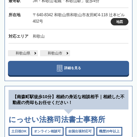
最寄駅
JR・和歌山電鐵「和歌山駅」徒歩4分
所在地
〒640-8342 和歌山県和歌山市友田町4-118 辻本ビル
402号
地図
対応エリア
和歌山
和歌山県
和歌山市
詳細を見る
【南森町駅徒歩10分】相続の身近な相談相手｜相続した不
動産の売却もお任せください！
にっせい法務司法書士事務所
土日祝OK
オンライン相談可
全国出張対応可
職歴20年以上