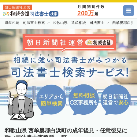
月間閲覧件数
朝日新聞社運営
200万
超
遺産相続 司法書士検索
和歌山県 遺産相続 司法書士
西牟婁郡白浜
和歌山県 西牟婁郡白浜町の成年後見・任意後見に