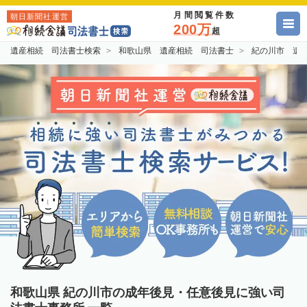
月間閲覧件数
朝日新聞社運営
200万
超
遺産相続 司法書士検索
和歌山県 遺産相続 司法書士
紀の川市 遺
和歌山県 紀の川市の成年後見・任意後見に強い司