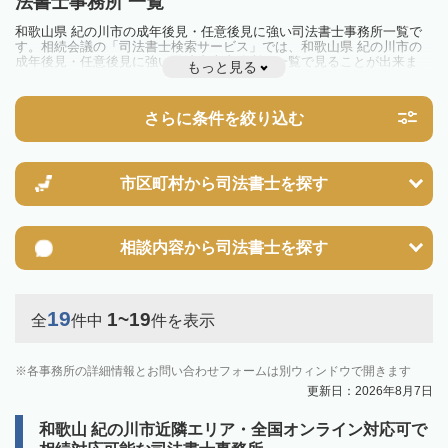
法書士事務所 一覧
和歌山県 紀の川市の成年後見・任意後見に強い司法書士事務所一覧で
す。相続会議の「司法書士検索サービス」では、和歌山県 紀の川市の
成年後見・任意後見に強い司法書士事務所を一覧で見ることが出来ま
もっと見る
す。相続のトラブルやお悩みを抱えている方は一度近隣の司法書士に相
談してみましょう。
さらに条件を絞り込む
市区町村から
司法書士を探す
相談内容から
司法書士を探す
19
1~19
全
件中
件を表示
各事務所の詳細情報とお問い合わせフォームは別ウィンドウで開きます
更新日：2026年8月7日
和歌山 紀の川市近隣エリア・全国オンライン対応可で