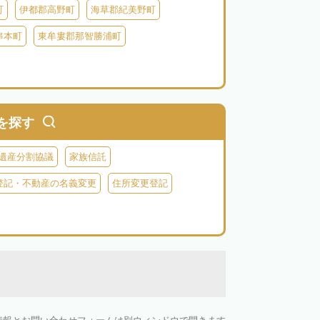
町
伊都郡高野町
海草郡紀美野町
串本町
東牟婁郡那智勝浦町
を探す
遺産分割協議
家族信託
登記・不動産の名義変更
住所変更登記