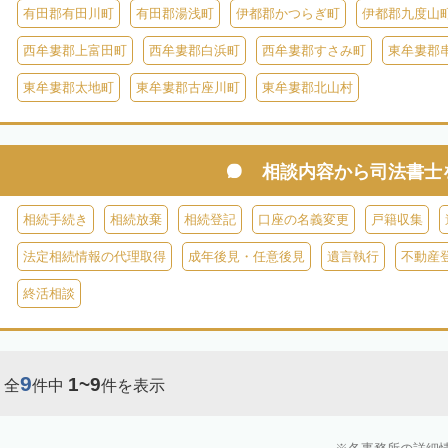
有田郡有田川町
有田郡湯浅町
伊都郡かつらぎ町
伊都郡九度山
西牟婁郡上富田町
西牟婁郡白浜町
西牟婁郡すさみ町
東牟婁郡
東牟婁郡太地町
東牟婁郡古座川町
東牟婁郡北山村
相談内容から
司法書士
相続手続き
相続放棄
相続登記
口座の名義変更
戸籍収集
法定相続情報の代理取得
成年後見・任意後見
遺言執行
不動産
終活相談
9
1~9
全
件中
件を表示