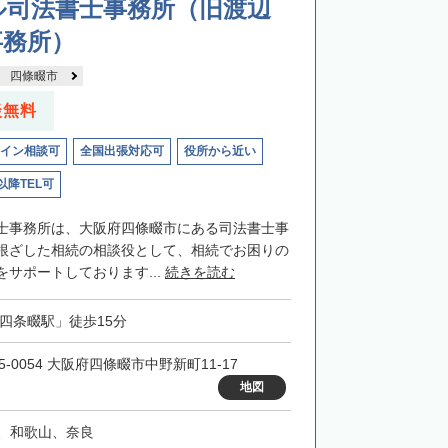
ル司法書士事務所（旧渡辺
事務所）
四條畷市
談無料
イン相談可
全国出張対応可
役所から近い
以降TEL可
士事務所は、大阪府四條畷市にある司法書士事
根ざした相続の相談役として、相続でお困りの
サポートしております...
続きを読む
「四条畷駅」徒歩15分
5-0054 大阪府四條畷市中野新町11-17
地図
、和歌山、奈良