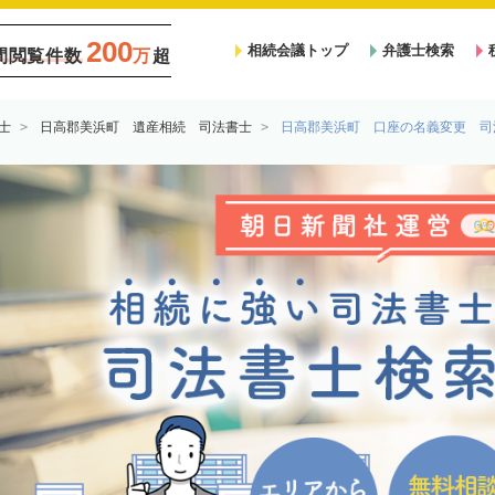
200
相続会議トップ
弁護士検索
間閲覧件数
万
超
士
日高郡美浜町 遺産相続 司法書士
日高郡美浜町 口座の名義変更 司