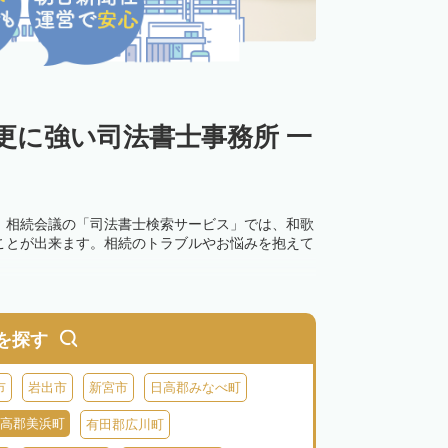
更に強い司法書士事務所 一
。相続会議の「司法書士検索サービス」では、和歌
ことが出来ます。相続のトラブルやお悩みを抱えて
を探す
市
岩出市
新宮市
日高郡みなべ町
高郡美浜町
有田郡広川町