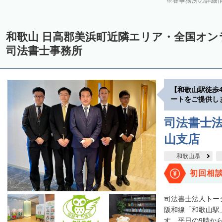
各事務所の詳細
和歌山 日高郡美浜町近隣エリア・全国オ
司法書士事務所
【和歌山駅徒歩
ートをご提供し
司法書士法
山支店
和歌山県
初回相
司法書士法人トー
阪和線「和歌山駅
す。平日の9時から