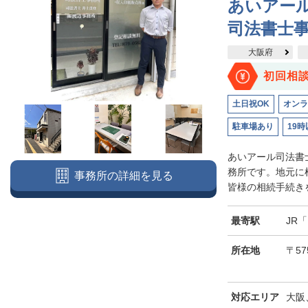
あいアー
司法書士
大阪府
初回相
土日祝OK
オンラ
駐車場あり
19時
あいアール司法書
務所です。地元に
事務所の詳細を見る
皆様の相続手続きを
最寄駅
JR
所在地
〒57
対応エリア
大阪