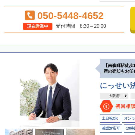
050-5448-4652
受付時間 8:30～20:00
現在営業中
【南森町駅徒歩
産の売却もお任
にっせい
大阪府
初回相
土日祝OK
オンラ
英語対応可
19時