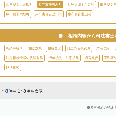
西牟婁郡白浜町
西牟婁郡上富田町
西牟婁郡すさみ町
東牟婁郡
東牟婁郡太地町
東牟婁郡古座川町
東牟婁郡北山村
相談内容から
司法書士
相続手続き
相続放棄
相続登記
口座の名義変更
戸籍収集
法定相続情報の代理取得
成年後見・任意後見
遺言執行
不動産
終活相談
8
1~8
全
件中
件を表示
各事務所の詳細