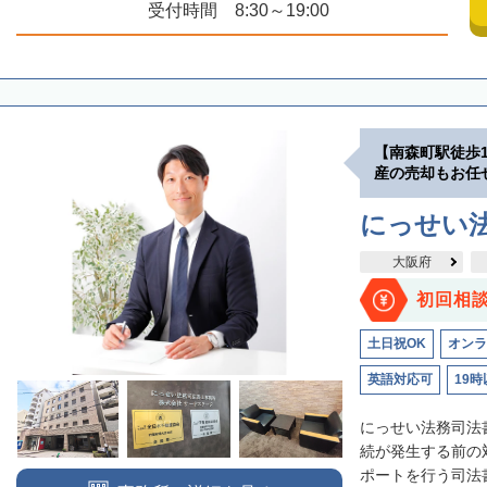
受付時間 8:30～19:00
【南森町駅徒歩
産の売却もお任
にっせい
大阪府
初回相
土日祝OK
オンラ
英語対応可
19時
にっせい法務司法
続が発生する前の
ポートを行う司法書