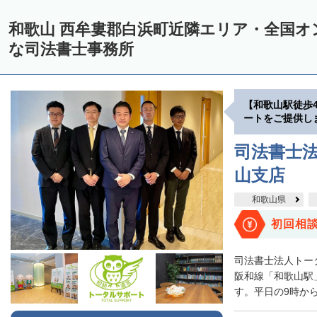
和歌山 西牟婁郡白浜町近隣エリア・全国オ
な司法書士事務所
【和歌山駅徒歩
ートをご提供し
司法書士法
山支店
和歌山県
初回相
司法書士法人トー
阪和線「和歌山駅
す。平日の9時から