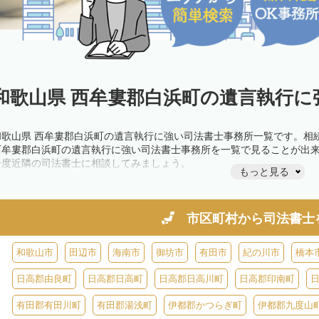
和歌山県 西牟婁郡白浜町の遺言執行に
和歌山県 西牟婁郡白浜町の遺言執行に強い司法書士事務所一覧です。相
西牟婁郡白浜町の遺言執行に強い司法書士事務所を一覧で見ることが出
一度近隣の司法書士に相談してみましょう。
もっと見る
市区町村から
司法書士
和歌山市
田辺市
海南市
御坊市
有田市
紀の川市
橋本
日高郡由良町
日高郡日高町
日高郡日高川町
日高郡印南町
有田郡有田川町
有田郡湯浅町
伊都郡かつらぎ町
伊都郡九度山