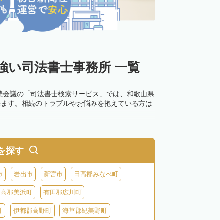
強い司法書士事務所 一覧
続会議の「司法書士検索サービス」では、和歌山県
来ます。相続のトラブルやお悩みを抱えている方は
を探す
市
岩出市
新宮市
日高郡みなべ町
日高郡美浜町
有田郡広川町
町
伊都郡高野町
海草郡紀美野町