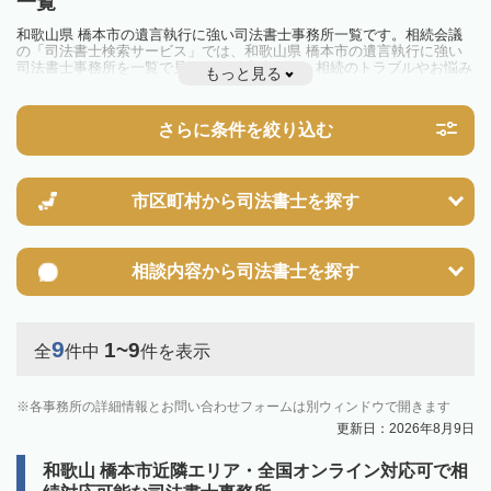
一覧
和歌山県 橋本市の遺言執行に強い司法書士事務所一覧です。相続会議
の「司法書士検索サービス」では、和歌山県 橋本市の遺言執行に強い
司法書士事務所を一覧で見ることが出来ます。相続のトラブルやお悩み
もっと見る
を抱えている方は一度近隣の司法書士に相談してみましょう。
さらに条件を絞り込む
市区町村から
司法書士を探す
相談内容から
司法書士を探す
9
1~9
全
件中
件を表示
各事務所の詳細情報とお問い合わせフォームは別ウィンドウで開きます
更新日：2026年8月9日
和歌山 橋本市近隣エリア・全国オンライン対応可で相