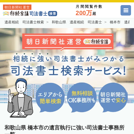
月間閲覧件数
朝日新聞社運営
200万
超
遺産相続 司法書士検索
和歌山県 遺産相続 司法書士
橋本市 遺産
和歌山県 橋本市の遺言執行に強い司法書士事務所