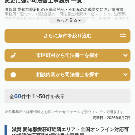
変更に強い司法書士事務所 一覧
滋賀県 愛知郡愛荘町の不動産登記・不動産の名義変更に強い司法書士
事務所一覧です。相続会議の「司法書士検索サービス」では、滋賀県
愛知郡愛荘町の不動産登記・不動産の名義変更に強い司法書士事務所を
もっと見る
一覧で見ることが出来ます。相続のトラブルやお悩みを抱えている方は
一度近隣の司法書士に相談してみましょう。
さらに条件を絞り込む
市区町村から
司法書士を探す
相談内容から
司法書士を探す
60
1~50
全
件中
件を表示
各事務所の詳細情報とお問い合わせフォームは別ウィンドウで開きます
更新日：2026年8月7日
滋賀 愛知郡愛荘町近隣エリア・全国オンライン対応可