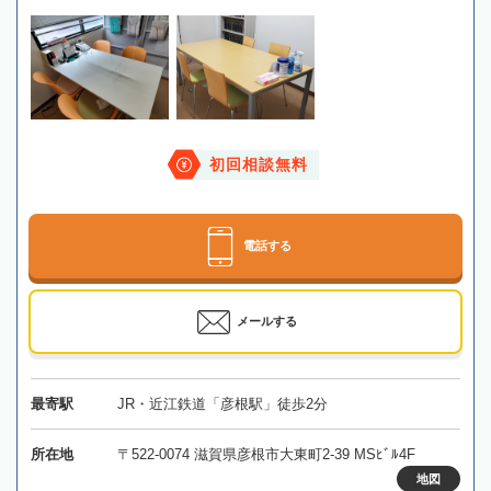
初回相談無料
電話する
メールする
最寄駅
JR・近江鉄道「彦根駅」徒歩2分
所在地
〒522-0074 滋賀県彦根市大東町2-39 MSﾋﾞﾙ4F
地図