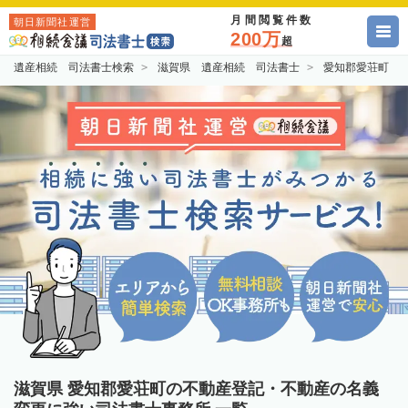
月間閲覧件数
朝日新聞社運営
200万
超
遺産相続 司法書士検索
滋賀県 遺産相続 司法書士
愛知郡愛荘町 
滋賀県 愛知郡愛荘町の不動産登記・不動産の名義