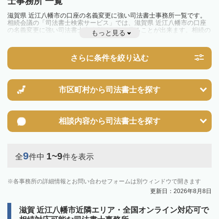
士事務所 一覧
滋賀県 近江八幡市の口座の名義変更に強い司法書士事務所一覧です。
相続会議の「司法書士検索サービス」では、滋賀県 近江八幡市の口座
の名義変更に強い司法書士事務所を一覧で見ることが出来ます。相続の
もっと見る
トラブルやお悩みを抱えている方は一度近隣の司法書士に相談してみま
しょう。
さらに条件を絞り込む
市区町村から
司法書士を探す
相談内容から
司法書士を探す
9
1~9
全
件中
件を表示
各事務所の詳細情報とお問い合わせフォームは別ウィンドウで開きます
更新日：2026年8月8日
滋賀 近江八幡市近隣エリア・全国オンライン対応可で