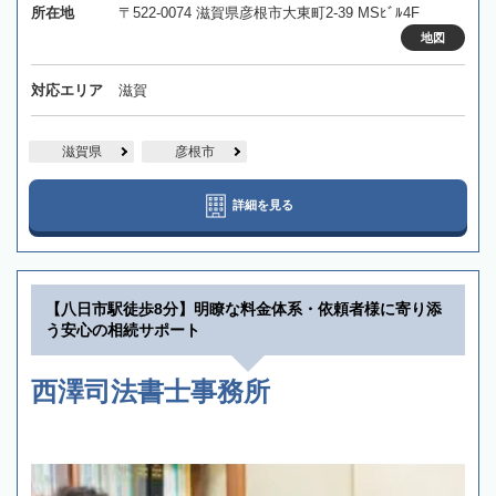
所在地
〒522-0074 滋賀県彦根市大東町2-39 MSﾋﾞﾙ4F
地図
対応エリア
滋賀
滋賀県
彦根市
詳細を見る
【八日市駅徒歩8分】明瞭な料金体系・依頼者様に寄り添
う安心の相続サポート
西澤司法書士事務所