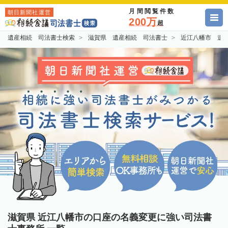
月間閲覧件数
朝日新聞社運営
200万
超
遺産相続 司法書士検索
滋賀県 遺産相続 司法書士
近江八幡市 遺
滋賀県 近江八幡市の口座の名義変更に強い司法書