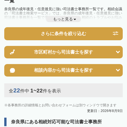
一覧
奈良県の成年後見・任意後見に強い司法書士事務所一覧です。相続会議
の「司法書士検索サービス」では、奈良県の成年後見・任意後見に強い
司法書士事務所を一覧で見ることが出来ます。相続のトラブルやお悩み
もっと見る
を抱えている方は一度近隣の司法書士に相談してみましょう。
さらに条件を絞り込む
市区町村から
司法書士を探す
相談内容から
司法書士を探す
22
1~22
全
件中
件を表示
各事務所の詳細情報とお問い合わせフォームは別ウィンドウで開きます
更新日：2026年8月9日
奈良県にある相続対応可能な司法書士事務所