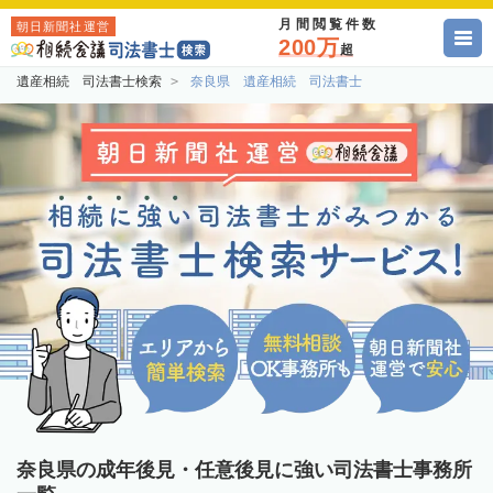
月間閲覧件数
朝日新聞社運営
200万
超
遺産相続 司法書士検索
奈良県 遺産相続 司法書士
奈良県の成年後見・任意後見に強い司法書士事務所