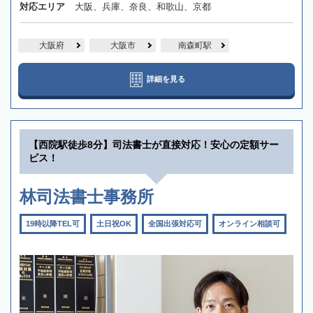
対応エリア
大阪、兵庫、奈良、和歌山、京都
大阪府
大阪市
南森町駅
詳細を見る
【西院駅徒歩8分】司法書士が直接対応！安心の定額サー
ビス！
林司法書士事務所
19時以降TEL可
土日祝OK
全国出張対応可
オンライン相談可