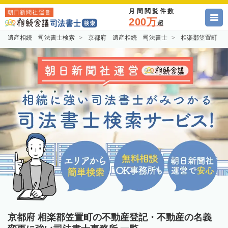
月間閲覧件数
朝日新聞社運営
200万
超
遺産相続 司法書士検索
京都府 遺産相続 司法書士
相楽郡笠置町 
京都府 相楽郡笠置町の不動産登記・不動産の名義