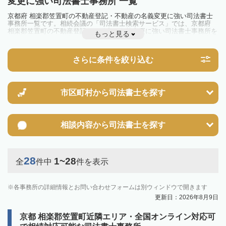
変更に強い司法書士事務所 一覧
京都府 相楽郡笠置町の不動産登記・不動産の名義変更に強い司法書士
事務所一覧です。相続会議の「司法書士検索サービス」では、京都府
相楽郡笠置町の不動産登記・不動産の名義変更に強い司法書士事務所を
もっと見る
一覧で見ることが出来ます。相続のトラブルやお悩みを抱えている方は
一度近隣の司法書士に相談してみましょう。
さらに条件を絞り込む
市区町村から
司法書士を探す
相談内容から
司法書士を探す
28
1~28
全
件中
件を表示
各事務所の詳細情報とお問い合わせフォームは別ウィンドウで開きます
更新日：2026年8月9日
京都 相楽郡笠置町近隣エリア・全国オンライン対応可