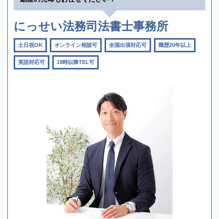
にっせい法務司法書士事務所
土日祝OK
オンライン相談可
全国出張対応可
職歴20年以上
英語対応可
19時以降TEL可