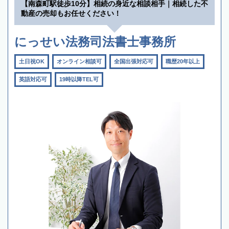
【南森町駅徒歩10分】相続の身近な相談相手｜相続した不
動産の売却もお任せください！
にっせい法務司法書士事務所
土日祝OK
オンライン相談可
全国出張対応可
職歴20年以上
英語対応可
19時以降TEL可