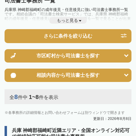
司法書士事務所 一覧
兵庫県 神崎郡福崎町の成年後見・任意後見に強い司法書士事務所一覧
です。相続会議の「司法書士検索サービス」では、兵庫県 神崎郡福崎
町の成年後見・任意後見に強い司法書士事務所を一覧で見ることが出来
もっと見る
ます。相続のトラブルやお悩みを抱えている方は一度近隣の司法書士に
相談してみましょう。
さらに条件を絞り込む
市区町村から
司法書士を探す
相談内容から
司法書士を探す
8
1~8
全
件中
件を表示
各事務所の詳細情報とお問い合わせフォームは別ウィンドウで開きます
更新日：2026年8月8日
兵庫 神崎郡福崎町近隣エリア・全国オンライン対応可