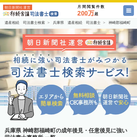
月間閲覧件数
朝日新聞社運営
200万
超
遺産相続 司法書士検索
兵庫県 遺産相続 司法書士
神崎郡福崎町 
兵庫県 神崎郡福崎町の成年後見・任意後見に強い