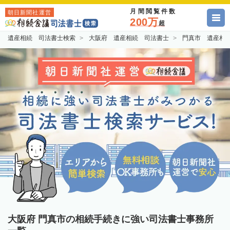
月間閲覧件数
朝日新聞社運営
200万
超
遺産相続 司法書士検索
大阪府 遺産相続 司法書士
門真市 遺産相
大阪府 門真市の相続手続きに強い司法書士事務所