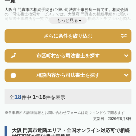
一覧
大阪府 門真市の相続手続きに強い司法書士事務所一覧です。相続会議
の「司法書士検索サービス」では、大阪府 門真市の相続手続きに強い
司法書士事務所を一覧で見ることが出来ます。相続のトラブルやお悩み
もっと見る
を抱えている方は一度近隣の司法書士に相談してみましょう。
さらに条件を絞り込む
市区町村から
司法書士を探す
相談内容から
司法書士を探す
18
1~18
全
件中
件を表示
各事務所の詳細情報とお問い合わせフォームは別ウィンドウで開きます
更新日：2026年8月8日
大阪 門真市近隣エリア・全国オンライン対応可で相続