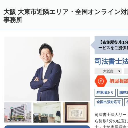
大阪 大東市近隣エリア・全国オンライン
事務所
【布施駅徒歩1
ービスをご提供
司法書士
大阪府
初回相
駐車場あり
職歴
全国出張対応可
司法書士法人リー
ら徒歩1分の位置
士・土地家屋調査士