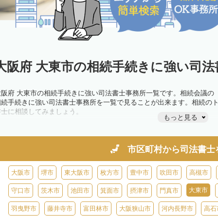
大阪府 大東市の相続手続きに強い司法
大阪府 大東市の相続手続きに強い司法書士事務所一覧です。相続会議の
相続手続きに強い司法書士事務所を一覧で見ることが出来ます。相続の
書士に相談してみましょう。
もっと見る
市区町村から
司法書士
大阪市
堺市
東大阪市
枚方市
豊中市
吹田市
高槻市
大東市
守口市
茨木市
池田市
箕面市
摂津市
門真市
羽曳野市
藤井寺市
富田林市
大阪狭山市
河内長野市
高石