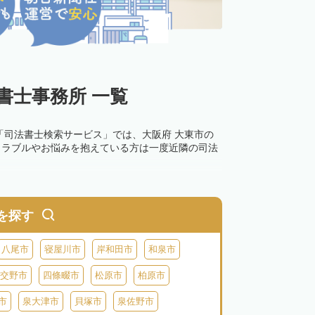
書士事務所 一覧
「司法書士検索サービス」では、大阪府 大東市の
トラブルやお悩みを抱えている方は一度近隣の司法
を探す
八尾市
寝屋川市
岸和田市
和泉市
交野市
四條畷市
松原市
柏原市
市
泉大津市
貝塚市
泉佐野市