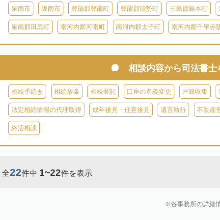
泉南市
阪南市
豊能郡豊能町
豊能郡能勢町
三島郡島本町
泉南郡田尻町
南河内郡河南町
南河内郡太子町
南河内郡千早赤
相談内容から
司法書士
相続手続き
相続放棄
相続登記
口座の名義変更
戸籍収集
法定相続情報の代理取得
成年後見・任意後見
遺言執行
不動産
終活相談
22
1~22
全
件中
件を表示
各事務所の詳細