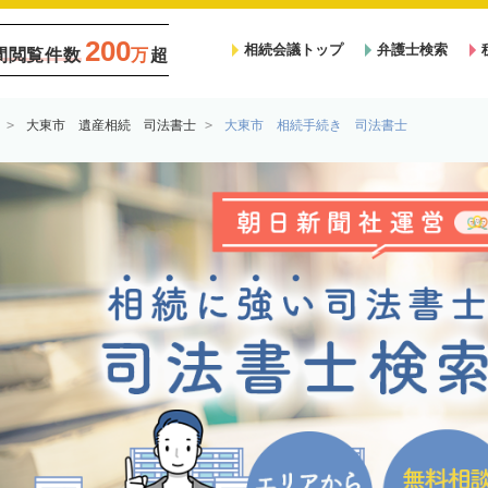
200
相続会議トップ
弁護士検索
間閲覧件数
万
超
大東市 遺産相続 司法書士
大東市 相続手続き 司法書士