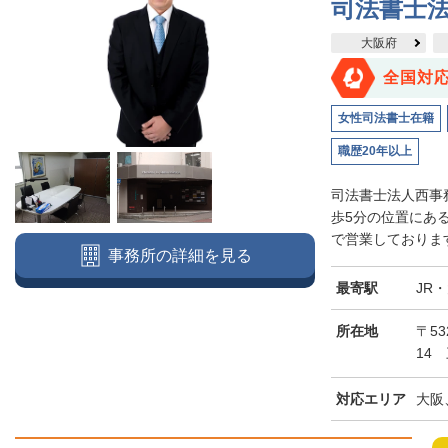
司法書士
大阪府
全国対
女性司法書士在籍
職歴20年以上
司法書士法人西事
歩5分の位置にあ
で営業しております
事務所の詳細を見る
最寄駅
JR
所在地
〒5
14
対応エリア
大阪