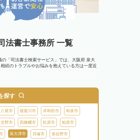
司法書士事務所 一覧
議の「司法書士検索サービス」では、大阪府 泉大
。相続のトラブルやお悩みを抱えている方は一度近
を探す
八尾市
寝屋川市
岸和田市
和泉市
交野市
四條畷市
松原市
柏原市
泉大津市
市
貝塚市
泉佐野市