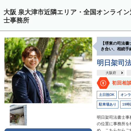
大阪 泉大津市近隣エリア・全国オンライ
士事務所
【堺東の司法書
き合い、相続手
明日架司
大阪府
初回相
土日祝OK
オンラ
駐車場あり
19時
明日架司法書士事
の位置に事務所を
め、こちらからご自