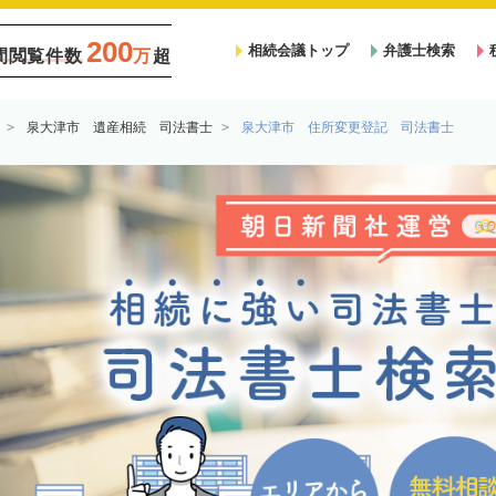
200
相続会議トップ
弁護士検索
間閲覧件数
万
超
泉大津市 遺産相続 司法書士
泉大津市 住所変更登記 司法書士