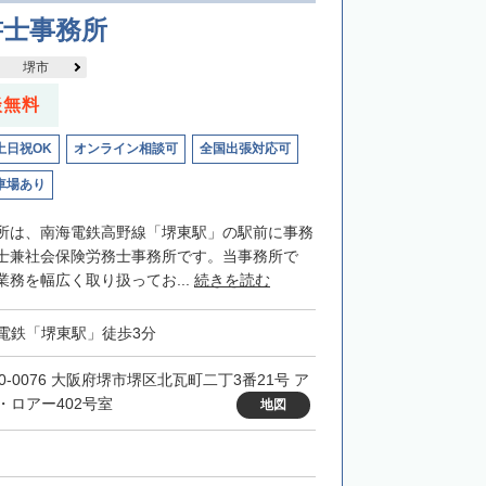
書士事務所
堺市
談無料
土日祝OK
オンライン相談可
全国出張対応可
車場あり
所は、南海電鉄高野線「堺東駅」の駅前に事務
士兼社会保険労務士事務所です。当事務所で
務を幅広く取り扱ってお...
続きを読む
電鉄「堺東駅」徒歩3分
90-0076 大阪府堺市堺区北瓦町二丁3番21号 ア
・ロアー402号室
地図