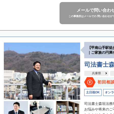
メールで問い合わ
この事務所はメールでの 問い合わせが
【甲南山手駅徒
｜ご家族の円満
司法書士
兵庫県
初回相
土日祝OK
オンラ
司法書士森垣法務
お悩みや将来のご