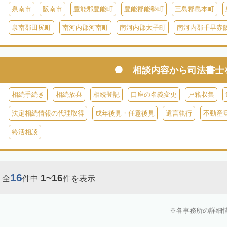
泉南市
阪南市
豊能郡豊能町
豊能郡能勢町
三島郡島本町
泉南郡田尻町
南河内郡河南町
南河内郡太子町
南河内郡千早赤
相談内容から
司法書士
相続手続き
相続放棄
相続登記
口座の名義変更
戸籍収集
法定相続情報の代理取得
成年後見・任意後見
遺言執行
不動産
終活相談
16
1~16
全
件中
件を表示
各事務所の詳細