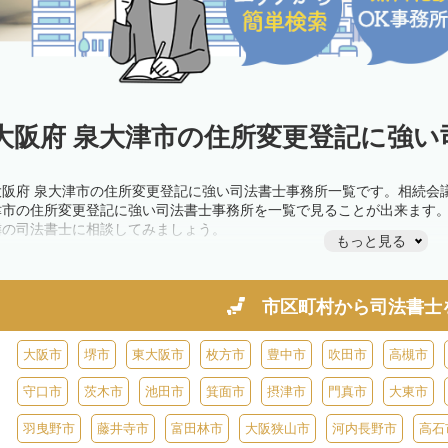
大阪府 泉大津市の住所変更登記に強い
大阪府 泉大津市の住所変更登記に強い司法書士事務所一覧です。相続会
津市の住所変更登記に強い司法書士事務所を一覧で見ることが出来ます
隣の司法書士に相談してみましょう。
もっと見る
市区町村から
司法書士
大阪市
堺市
東大阪市
枚方市
豊中市
吹田市
高槻市
守口市
茨木市
池田市
箕面市
摂津市
門真市
大東市
羽曳野市
藤井寺市
富田林市
大阪狭山市
河内長野市
高石