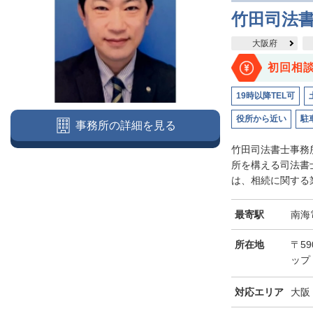
竹田司法
大阪府
初回相
19時以降TEL可
役所から近い
駐
事務所の詳細を見る
竹田司法書士事務
所を構える司法書
は、相続に関する業
最寄駅
南海
所在地
〒5
ップ
対応エリア
大阪