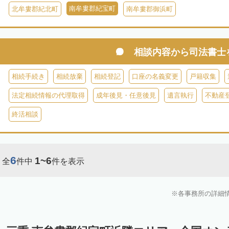
南牟婁郡紀宝町
北牟婁郡紀北町
南牟婁郡御浜町
相談内容から
司法書士
相続手続き
相続放棄
相続登記
口座の名義変更
戸籍収集
法定相続情報の代理取得
成年後見・任意後見
遺言執行
不動産
終活相談
6
1~6
全
件中
件を表示
各事務所の詳細