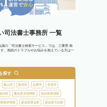
い司法書士事務所 一覧
会議の「司法書士検索サービス」では、三重県 南
ます。相続のトラブルやお悩みを抱えている方は一
を探す
亀山市
鳥羽市
志摩市
名張市
朝日町
桑名郡木曽岬町
員弁郡東員町
会郡南伊勢町
度会郡度会町
度会郡大紀町