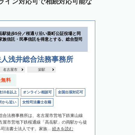
ンライン対応可で相続対応可能な
岳駅徒歩5分／桜通り沿い葵町公証役場と同
家族信託・民事信託を得意とする、総合型司
法人浅井総合法務事務所
名古屋市
栄駅
談無料
数10名以上
オンライン相談可
全国出張対応可
所から近い
女性司法書士在籍
総合法務事務所は、名古屋市営地下鉄東山線
古屋市営地下鉄桜通線「高岳駅」の両駅から徒
司法書士法人です。家族...
続きを読む