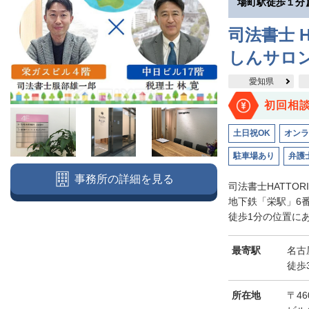
場町駅徒歩１分
司法書士 H
しんサロ
愛知県
初回相
土日祝OK
オンラ
駐車場あり
弁護
事務所の詳細を見る
司法書士HATTO
地下鉄「栄駅」6
徒歩1分の位置にあ
最寄駅
名古
徒歩
所在地
〒46