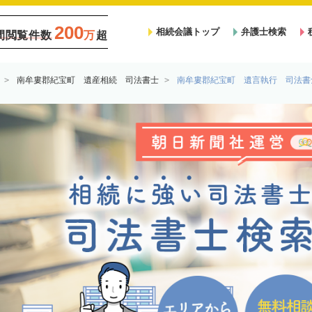
200
相続会議トップ
弁護士検索
間閲覧件数
万
超
南牟婁郡紀宝町 遺産相続 司法書士
南牟婁郡紀宝町 遺言執行 司法書