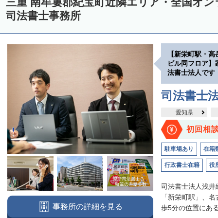
三重 南牟婁郡紀宝町近隣エリア・全国オ
司法書士事務所
【新栄町駅・高
ビル同フロア】
法書士法人です
司法書士
愛知県
初回相
駐車場あり
在籍
行政書士在籍
役
司法書士法人浅井
「新栄町駅」、名
事務所の詳細を見る
歩5分の位置にある