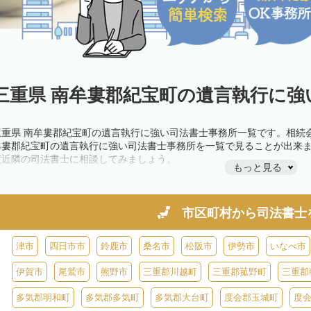
三重県 南牟婁郡紀宝町の遺言執行に強
三重県 南牟婁郡紀宝町の遺言執行に強い司法書士事務所一覧です。相続
牟婁郡紀宝町の遺言執行に強い司法書士事務所を一覧で見ることが出来
度近隣の司法書士に相談してみましょう。
もっと見る
市区町村から
司法書士
津市
四日市市
鈴鹿市
桑名市
松阪市
伊勢市
いなべ市
伊賀市
尾鷲市
熊野市
三重郡川越町
三重郡菰野町
三重郡
多気郡明和町
多気郡多気町
多気郡大台町
度会郡玉城町
度