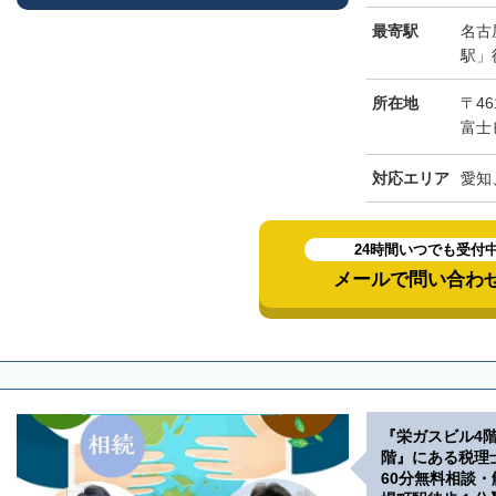
最寄駅
名古
駅」
所在地
〒46
富士
対応エリア
愛知
24時間いつでも受付
メールで問い合わ
『栄ガスビル4
階』にある税理
60分無料相談