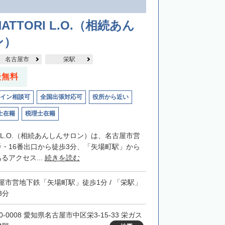
】
ATTORI L.O.（相続あん
ン）
名古屋市
栄駅
談無料
イン相談可
全国出張対応可
役所から近い
士在籍
税理士在籍
RIL.O.（相続あんしんサロン）は、名古屋市営
番・16番出口から徒歩3分、「矢場町駅」から
るアクセス...
続きを読む
屋市営地下鉄「矢場町駅」徒歩1分 / 「栄駅」
3分
0-0008 愛知県名古屋市中区栄3-15-33 栄ガス