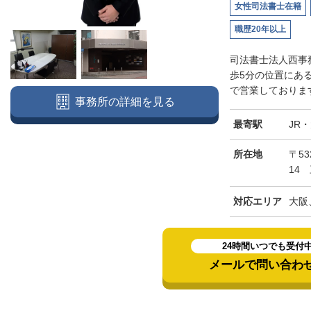
女性司法書士在籍
職歴20年以上
司法書士法人西事
歩5分の位置にあ
で営業しております
事務所の詳細を見る
最寄駅
JR
所在地
〒5
14
対応エリア
大阪
24時間いつでも受付
メールで問い合わ