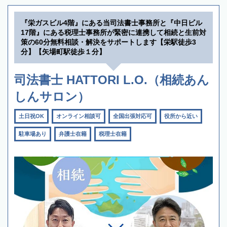
『栄ガスビル4階』にある当司法書士事務所と『中日ビル
17階』にある税理士事務所が緊密に連携して相続と生前対
策の60分無料相談・解決をサポートします【栄駅徒歩3
分】【矢場町駅徒歩１分】
司法書士 HATTORI L.O.（相続あん
しんサロン）
土日祝OK
オンライン相談可
全国出張対応可
役所から近い
駐車場あり
弁護士在籍
税理士在籍