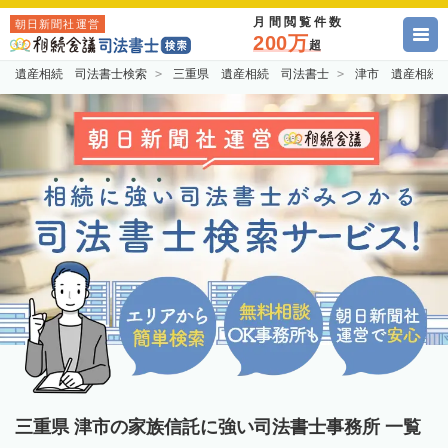
月間閲覧件数
朝日新聞社運営
200万
超
遺産相続 司法書士検索
三重県 遺産相続 司法書士
津市 遺産相続
三重県 津市の家族信託に強い司法書士事務所 一覧