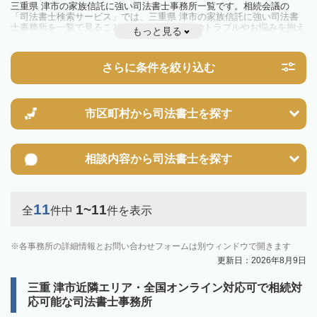
三重県 津市の家族信託に強い司法書士事務所一覧です。相続会議の
「司法書士検索サービス」では、三重県 津市の家族信託に強い司法書
士事務所を一覧で見ることが出来ます。相続のトラブルやお悩みを抱え
もっと見る
ている方は一度近隣の司法書士に相談してみましょう。
さらに条件を絞り込む
市区町村から
司法書士を探す
相談内容から
司法書士を探す
11
1~11
全
件中
件を表示
各事務所の詳細情報とお問い合わせフォームは別ウィンドウで開きます
更新日：2026年8月9日
三重 津市近隣エリア・全国オンライン対応可で相続対
応可能な司法書士事務所