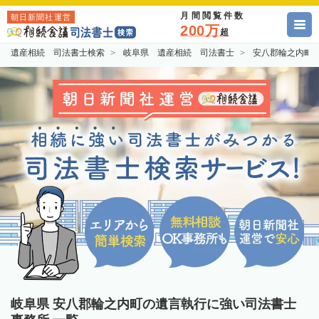
月間閲覧件数
朝日新聞社運営
200万
超
遺産相続 司法書士検索
岐阜県 遺産相続 司法書士
安八郡輪之内町
岐阜県 安八郡輪之内町の遺言執行に強い司法書士