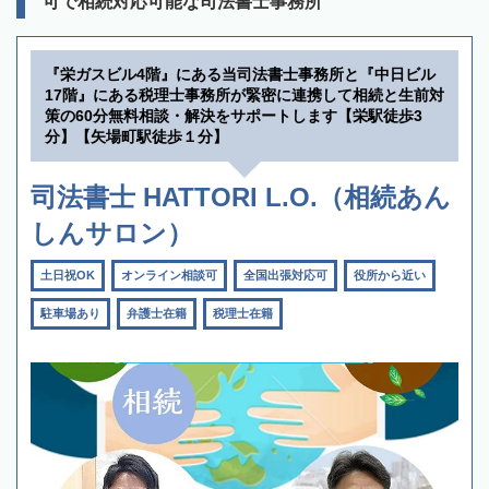
可で相続対応可能な司法書士事務所
『栄ガスビル4階』にある当司法書士事務所と『中日ビル
17階』にある税理士事務所が緊密に連携して相続と生前対
策の60分無料相談・解決をサポートします【栄駅徒歩3
分】【矢場町駅徒歩１分】
司法書士 HATTORI L.O.（相続あん
しんサロン）
土日祝OK
オンライン相談可
全国出張対応可
役所から近い
駐車場あり
弁護士在籍
税理士在籍