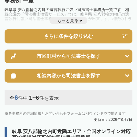
事務所 一覧
岐阜県 安八郡輪之内町の遺言執行に強い司法書士事務所一覧です。相
続会議の「司法書士検索サービス」では、岐阜県 安八郡輪之内町の遺
言執行に強い司法書士事務所を一覧で見ることが出来ます。相続のトラ
もっと見る
ブルやお悩みを抱えている方は一度近隣の司法書士に相談してみましょ
う。
さらに条件を絞り込む
市区町村から
司法書士を探す
相談内容から
司法書士を探す
6
1~6
全
件中
件を表示
各事務所の詳細情報とお問い合わせフォームは別ウィンドウで開きます
更新日：2026年8月7日
岐阜 安八郡輪之内町近隣エリア・全国オンライン対応