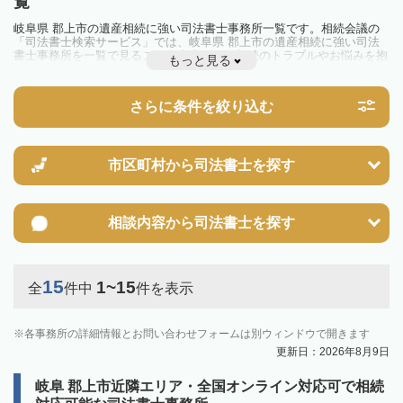
覧
岐阜県 郡上市の遺産相続に強い司法書士事務所一覧です。相続会議の
「司法書士検索サービス」では、岐阜県 郡上市の遺産相続に強い司法
書士事務所を一覧で見ることが出来ます。相続のトラブルやお悩みを抱
もっと見る
えている方は一度近隣の司法書士に相談してみましょう。
さらに条件を絞り込む
市区町村から
司法書士を探す
相談内容から
司法書士を探す
15
1~15
全
件中
件を表示
各事務所の詳細情報とお問い合わせフォームは別ウィンドウで開きます
更新日：2026年8月9日
岐阜 郡上市近隣エリア・全国オンライン対応可で相続