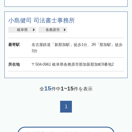
小島健司 司法書士事務所
岐阜県
各務原市
最寄駅
名古屋鉄道「新那加駅」徒歩1分、JR「那加駅」徒歩
3分
所在地
〒504-0961 岐阜県各務原市那加新那加町8番地2
15
1~15
全
件中
件を表示
1