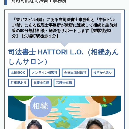
対応可能な司法書士事務所
『栄ガスビル4階』にある当司法書士事務所と『中日ビル
17階』にある税理士事務所が緊密に連携して相続と生前対
策の60分無料相談・解決をサポートします【栄駅徒歩3
分】【矢場町駅徒歩１分】
司法書士 HATTORI L.O.（相続あん
しんサロン）
土日祝OK
オンライン相談可
全国出張対応可
役所から近い
駐車場あり
弁護士在籍
税理士在籍