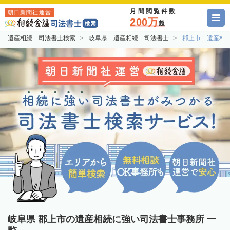
月間閲覧件数
朝日新聞社運営
200万
超
遺産相続 司法書士検索
岐阜県 遺産相続 司法書士
郡上市 遺産相
岐阜県 郡上市の遺産相続に強い司法書士事務所 一