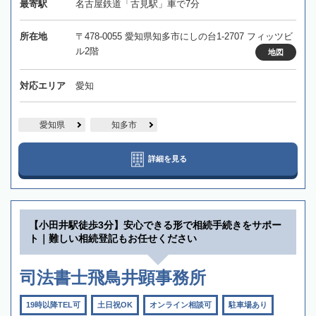
最寄駅
名古屋鉄道「古見駅」車で7分
所在地
〒478-0055 愛知県知多市にしの台1-2707 フィッツビ
ル2階
地図
対応エリア
愛知
愛知県
知多市
詳細を見る
【小田井駅徒歩3分】安心できる形で相続手続きをサポー
ト｜難しい相続登記もお任せください
司法書士飛鳥井顕事務所
19時以降TEL可
土日祝OK
オンライン相談可
駐車場あり