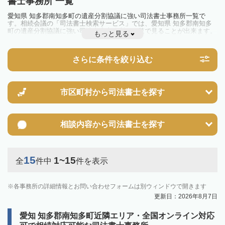
書士事務所 一覧
愛知県 知多郡南知多町の遺産分割協議に強い司法書士事務所一覧で
す。相続会議の「司法書士検索サービス」では、愛知県 知多郡南知多
町の遺産分割協議に強い司法書士事務所を一覧で見ることが出来ます。
もっと見る
相続のトラブルやお悩みを抱えている方は一度近隣の司法書士に相談し
てみましょう。
さらに条件を絞り込む
市区町村から
司法書士を探す
相談内容から
司法書士を探す
15
1~15
全
件中
件を表示
各事務所の詳細情報とお問い合わせフォームは別ウィンドウで開きます
更新日：2026年8月7日
愛知 知多郡南知多町近隣エリア・全国オンライン対応