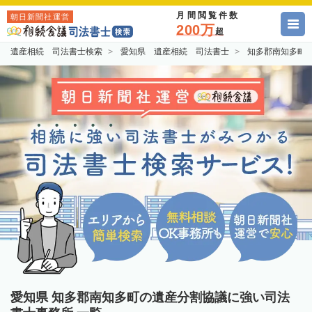
月間閲覧件数
朝日新聞社運営
200万
超
遺産相続 司法書士検索
愛知県 遺産相続 司法書士
知多郡南知多町
愛知県 知多郡南知多町の遺産分割協議に強い司法