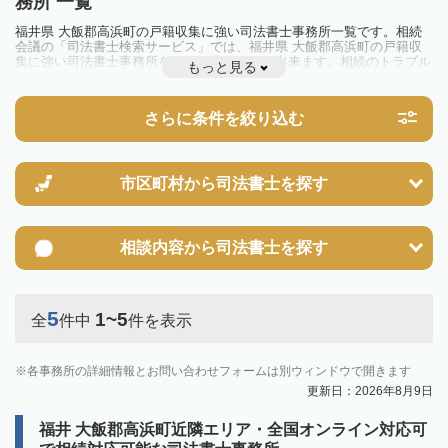
務所 一覧
福井県 大飯郡高浜町の戸籍収集に強い司法書士事務所一覧です。相続
会議の「司法書士検索サービス」では、福井県 大飯郡高浜町の戸籍収
集に強い司法書士事務所を一覧で見ることが出来ます。相続のトラブル
もっと見る
やお悩みを抱えている方は一度近隣の司法書士に相談してみましょう。
さらに条件を絞り込む
市区町村から
司法書士を探す
相談内容から
司法書士を探す
5
1~5
全
件中
件を表示
各事務所の詳細情報とお問い合わせフォームは別ウィンドウで開きます
更新日：2026年8月9日
福井 大飯郡高浜町近隣エリア・全国オンライン対応可