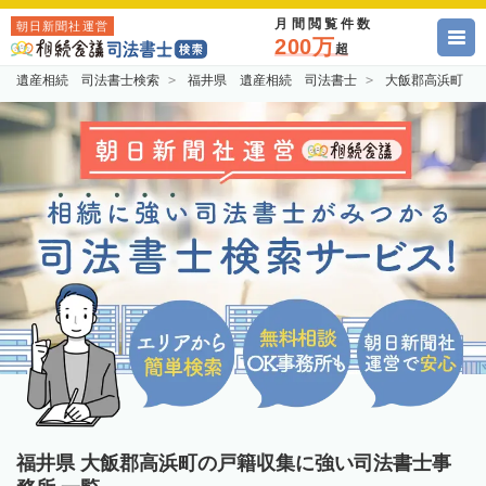
月間閲覧件数
朝日新聞社運営
200万
超
遺産相続 司法書士検索
福井県 遺産相続 司法書士
大飯郡高浜町 
福井県 大飯郡高浜町の戸籍収集に強い司法書士事