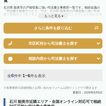
覧
石川県 能美市の戸籍収集に強い司法書士事務所一覧です。相続会議の
「司法書士検索サービス」では、石川県 能美市の戸籍収集に強い司法
書士事務所を一覧で見ることが出来ます。相続のトラブルやお悩みを抱
もっと見る
えている方は一度近隣の司法書士に相談してみましょう。
さらに条件を絞り込む
市区町村から
司法書士を探す
相談内容から
司法書士を探す
6
1~6
全
件中
件を表示
各事務所の詳細情報とお問い合わせフォームは別ウィンドウで開きます
更新日：2026年8月6日
石川 能美市近隣エリア・全国オンライン対応可で相続