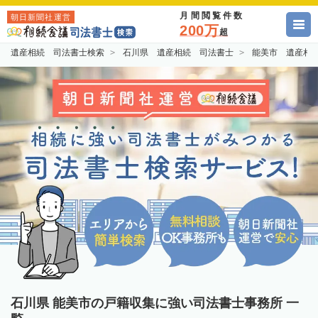
月間閲覧件数
朝日新聞社運営
200万
超
遺産相続 司法書士検索
石川県 遺産相続 司法書士
能美市 遺産相
石川県 能美市の戸籍収集に強い司法書士事務所 一