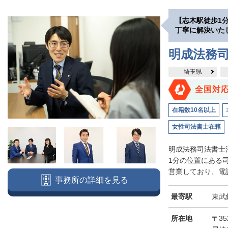
【志木駅徒歩1
丁寧に解決いた
明成法務司
埼玉県
全国対
在籍数10名以上
女性司法書士在籍
明成法務司法書士
1分の位置にある
営業しており、電話
事務所の詳細を見る
最寄駅
東武
所在地
〒3