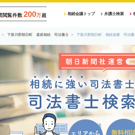
200
相続会議トップ
弁護士検索
間閲覧件数
万
超
下新川郡朝日町 遺産相続 司法書士
下新川郡朝日町 相続放棄 司法書