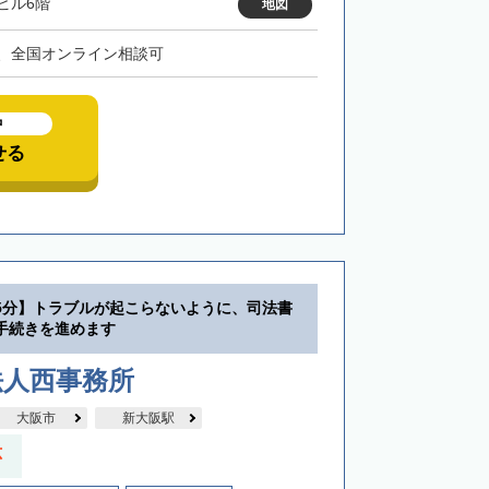
ビル6階
地図
、全国オンライン相談可
中
せる
5分】トラブルが起こらないように、司法書
手続きを進めます
法人西事務所
大阪市
新大阪駅
応