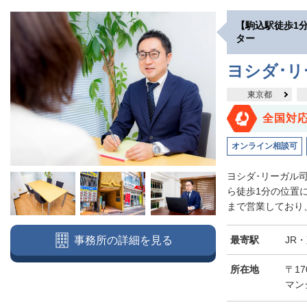
【駒込駅徒歩1
ター
ヨシダ･
東京都
全国対
オンライン相談可
ヨシダ･リーガル
ら徒歩1分の位置
まで営業しており、
最寄駅
JR
事務所の詳細を見る
所在地
〒17
マン