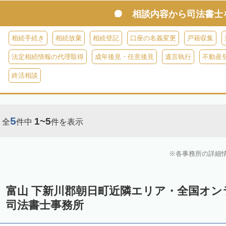
相談内容から
司法書士
相続手続き
相続放棄
相続登記
口座の名義変更
戸籍収集
法定相続情報の代理取得
成年後見・任意後見
遺言執行
不動産
終活相談
5
1~5
全
件中
件を表示
各事務所の詳細
富山 下新川郡朝日町近隣エリア・全国オ
司法書士事務所