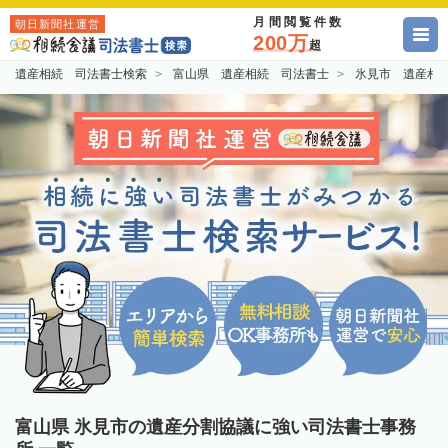
月間閲覧件数
朝日新聞社運営
200万
超
遺産相続 司法書士検索
富山県 遺産相続 司法書士
氷見市 遺産相
富山県 氷見市の遺産分割協議に強い司法書士事務