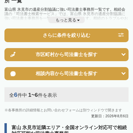
所 一覧
富山県 氷見市の遺産分割協議に強い司法書士事務所一覧です。相続会
議の「司法書士検索サービス」では、富山県 氷見市の遺産分割協議に
強い司法書士事務所を一覧で見ることが出来ます。相続のトラブルやお
もっと見る
悩みを抱えている方は一度近隣の司法書士に相談してみましょう。
さらに条件を絞り込む
市区町村から
司法書士を探す
相談内容から
司法書士を探す
6
1~6
全
件中
件を表示
各事務所の詳細情報とお問い合わせフォームは別ウィンドウで開きます
更新日：2026年8月6日
富山 氷見市近隣エリア・全国オンライン対応可で相続