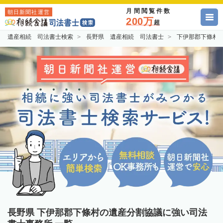
月間閲覧件数
朝日新聞社運営
200万
超
遺産相続 司法書士検索
長野県 遺産相続 司法書士
下伊那郡下條村
長野県 下伊那郡下條村の遺産分割協議に強い司法