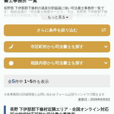
書士事務所 一覧
長野県 下伊那郡下條村の遺産分割協議に強い司法書士事務所一覧で
す。相続会議の「司法書士検索サービス」では、長野県 下伊那郡下條
村の遺産分割協議に強い司法書士事務所を一覧で見ることが出来ます。
もっと見る
相続のトラブルやお悩みを抱えている方は一度近隣の司法書士に相談し
てみましょう。
さらに条件を絞り込む
市区町村から
司法書士を探す
相談内容から
司法書士を探す
5
1~5
全
件中
件を表示
各事務所の詳細情報とお問い合わせフォームは別ウィンドウで開きます
更新日：2026年8月9日
長野 下伊那郡下條村近隣エリア・全国オンライン対応