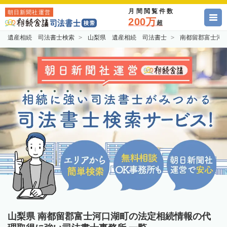
月間閲覧件数
朝日新聞社運営
200万
超
遺産相続 司法書士検索
山梨県 遺産相続 司法書士
南都留郡富士河
山梨県 南都留郡富士河口湖町の法定相続情報の代