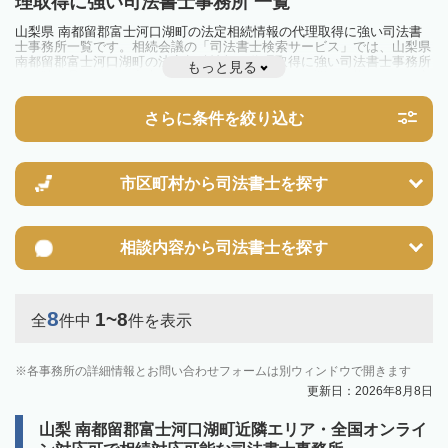
理取得に強い司法書士事務所 一覧
山梨県 南都留郡富士河口湖町の法定相続情報の代理取得に強い司法書
士事務所一覧です。相続会議の「司法書士検索サービス」では、山梨県
南都留郡富士河口湖町の法定相続情報の代理取得に強い司法書士事務所
もっと見る
を一覧で見ることが出来ます。相続のトラブルやお悩みを抱えている方
は一度近隣の司法書士に相談してみましょう。
さらに条件を絞り込む
市区町村から
司法書士を探す
相談内容から
司法書士を探す
8
1~8
全
件中
件を表示
各事務所の詳細情報とお問い合わせフォームは別ウィンドウで開きます
更新日：2026年8月8日
山梨 南都留郡富士河口湖町近隣エリア・全国オンライ