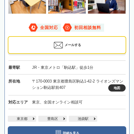
全国対応
初回相談無料
メールする
最寄駅
JR・東京メトロ「駒込駅」徒歩1分
所在地
〒170-0003 東京都豊島区駒込1-42-2 ライオンズマン
ション駒込駅前407
地図
対応エリア
東京、全国オンライン相談可
東京都
豊島区
池袋駅
詳細を見る