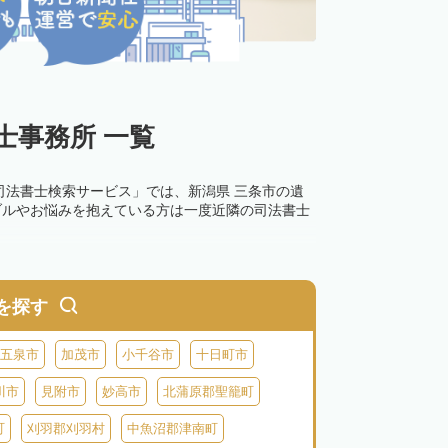
士事務所 一覧
司法書士検索サービス」では、新潟県 三条市の遺
ブルやお悩みを抱えている方は一度近隣の司法書士
を探す
五泉市
加茂市
小千谷市
十日町市
川市
見附市
妙高市
北蒲原郡聖籠町
町
刈羽郡刈羽村
中魚沼郡津南町