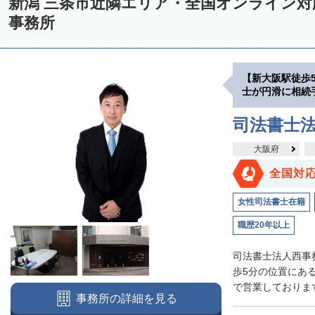
新潟 三条市近隣エリア・全国オンライン
事務所
【新大阪駅徒歩
士が円滑に相続
司法書士
大阪府
全国対
女性司法書士在籍
職歴20年以上
司法書士法人西事
歩5分の位置にあ
で営業しております
事務所の詳細を見る