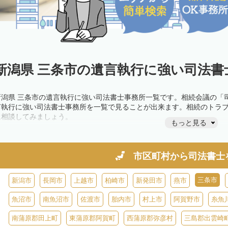
新潟県 三条市の遺言執行に強い司法書
新潟県 三条市の遺言執行に強い司法書士事務所一覧です。相続会議の「
言執行に強い司法書士事務所を一覧で見ることが出来ます。相続のトラ
に相談してみましょう。
もっと見る
市区町村から
司法書士
三条市
新潟市
長岡市
上越市
柏崎市
新発田市
燕市
魚沼市
南魚沼市
佐渡市
胎内市
村上市
阿賀野市
糸魚
南蒲原郡田上町
東蒲原郡阿賀町
西蒲原郡弥彦村
三島郡出雲崎