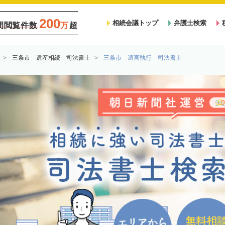
200
相続会議トップ
弁護士検索
間閲覧件数
万
超
三条市 遺産相続 司法書士
三条市 遺言執行 司法書士