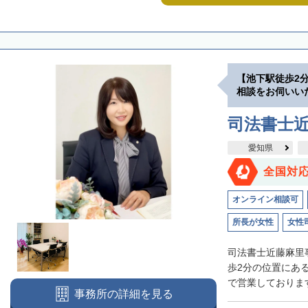
【池下駅徒歩2
相談をお伺いい
司法書士
愛知県
全国対
オンライン相談可
所長が女性
女性
司法書士近藤麻里
歩2分の位置にあ
で営業しております
事務所の詳細を見る