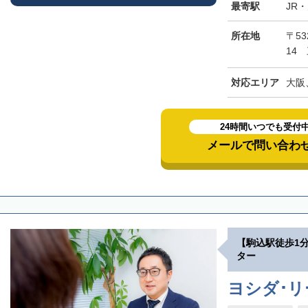
最寄駅
JR
所在地
〒5
14
対応エリア
大阪
24時間いつでも受付
メールで問い合わ
【駒込駅徒歩1
ター
ヨシダ･