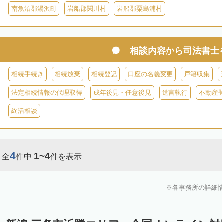
南魚沼郡湯沢町
岩船郡関川村
岩船郡粟島浦村
相談内容から
司法書士
相続手続き
相続放棄
相続登記
口座の名義変更
戸籍収集
法定相続情報の代理取得
成年後見・任意後見
遺言執行
不動産
終活相談
4
1~4
全
件中
件を表示
各事務所の詳細