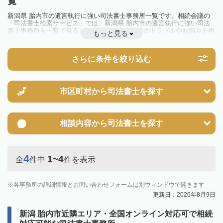
覧
新潟県 胎内市の遺言執行に強い司法書士事務所一覧です。相続会議の
「司法書士検索サービス」では、新潟県 胎内市の遺言執行に強い司法
書士事務所を一覧で見ることが出来ます。相続のトラブルやお悩みを抱
もっと見る
えている方は一度近隣の司法書士に相談してみましょう。
さらに条件を絞り込む
市区町村から
司法書士を探す
相談内容から
司法書士を探す
4
1~4
全
件中
件を表示
各事務所の詳細情報とお問い合わせフォームは別ウィンドウで開きます
更新日：2026年8月9日
新潟 胎内市近隣エリア・全国オンライン対応可で相続