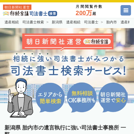
月間閲覧件数
朝日新聞社運営
200万
超
遺産相続 司法書士検索
新潟県 遺産相続 司法書士
胎内市 遺産相
新潟県 胎内市の遺言執行に強い司法書士事務所 一