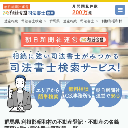
月間閲覧件数
朝日新聞社運営
200万
超
遺産相続 司法書士検索
群馬県 遺産相続 司法書士
利根郡昭和村 
群馬県 利根郡昭和村の不動産登記・不動産の名義