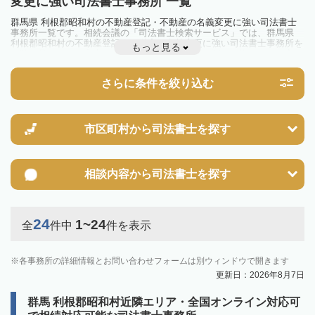
変更に強い司法書士事務所 一覧
群馬県 利根郡昭和村の不動産登記・不動産の名義変更に強い司法書士
事務所一覧です。相続会議の「司法書士検索サービス」では、群馬県
利根郡昭和村の不動産登記・不動産の名義変更に強い司法書士事務所を
もっと見る
一覧で見ることが出来ます。相続のトラブルやお悩みを抱えている方は
一度近隣の司法書士に相談してみましょう。
さらに条件を絞り込む
市区町村から
司法書士を探す
相談内容から
司法書士を探す
24
1~24
全
件中
件を表示
各事務所の詳細情報とお問い合わせフォームは別ウィンドウで開きます
更新日：2026年8月7日
群馬 利根郡昭和村近隣エリア・全国オンライン対応可