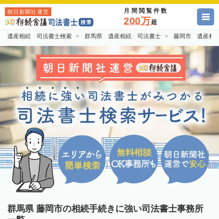
月間閲覧件数
朝日新聞社運営
200万
超
遺産相続 司法書士検索
群馬県 遺産相続 司法書士
藤岡市 遺産相
群馬県 藤岡市の相続手続きに強い司法書士事務所