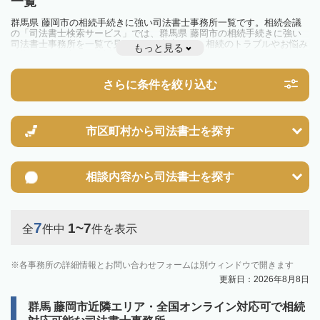
一覧
群馬県 藤岡市の相続手続きに強い司法書士事務所一覧です。相続会議
の「司法書士検索サービス」では、群馬県 藤岡市の相続手続きに強い
司法書士事務所を一覧で見ることが出来ます。相続のトラブルやお悩み
もっと見る
を抱えている方は一度近隣の司法書士に相談してみましょう。
さらに条件を絞り込む
市区町村から
司法書士を探す
相談内容から
司法書士を探す
7
1~7
全
件中
件を表示
各事務所の詳細情報とお問い合わせフォームは別ウィンドウで開きます
更新日：2026年8月8日
群馬 藤岡市近隣エリア・全国オンライン対応可で相続