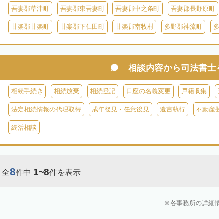
吾妻郡草津町
吾妻郡東吾妻町
吾妻郡中之条町
吾妻郡長野原町
甘楽郡甘楽町
甘楽郡下仁田町
甘楽郡南牧村
多野郡神流町
相談内容から
司法書士
相続手続き
相続放棄
相続登記
口座の名義変更
戸籍収集
法定相続情報の代理取得
成年後見・任意後見
遺言執行
不動産
終活相談
8
1~8
全
件中
件を表示
各事務所の詳細