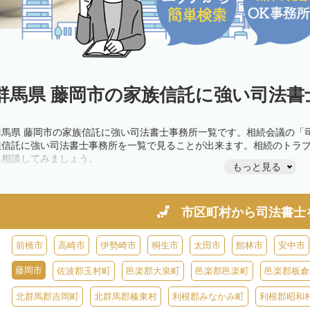
群馬県 藤岡市の家族信託に強い司法書
群馬県 藤岡市の家族信託に強い司法書士事務所一覧です。相続会議の「
族信託に強い司法書士事務所を一覧で見ることが出来ます。相続のトラ
に相談してみましょう。
もっと見る
市区町村から
司法書士
前橋市
高崎市
伊勢崎市
桐生市
太田市
館林市
安中市
藤岡市
佐波郡玉村町
邑楽郡大泉町
邑楽郡邑楽町
邑楽郡板倉
北群馬郡吉岡町
北群馬郡榛東村
利根郡みなかみ町
利根郡昭和