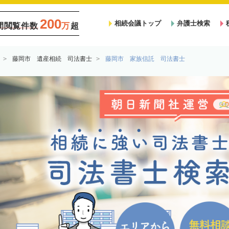
200
相続会議トップ
弁護士検索
間閲覧件数
万
超
藤岡市 遺産相続 司法書士
藤岡市 家族信託 司法書士