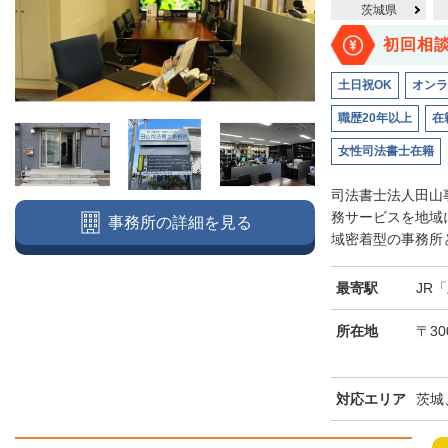
茨城県
初回相
土日祝OK
オンラ
職歴20年以上
在
女性司法書士在籍
司法書士法人田山
務サービスを地域
事務所の詳細を見る
域密着型の事務所と
最寄駅
JR
所在地
〒30
対応エリア
茨城