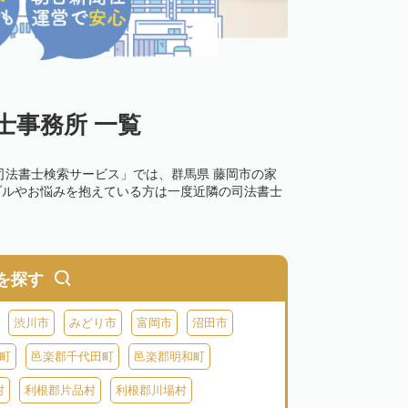
士事務所 一覧
司法書士検索サービス」では、群馬県 藤岡市の家
ブルやお悩みを抱えている方は一度近隣の司法書士
を探す
渋川市
みどり市
富岡市
沼田市
町
邑楽郡千代田町
邑楽郡明和町
村
利根郡片品村
利根郡川場村