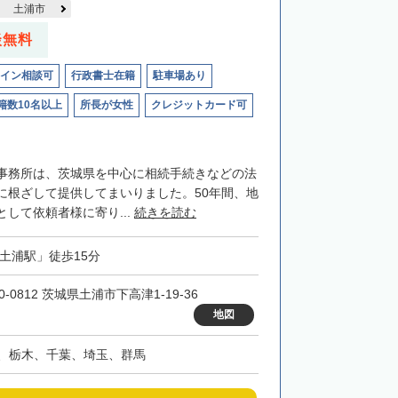
土浦市
談無料
イン相談可
行政書士在籍
駐車場あり
籍数10名以上
所長が女性
クレジットカード可
事務所は、茨城県を中心に相続手続きなどの法
に根ざして提供してまいりました。50年間、地
して依頼者様に寄り...
続きを読む
「土浦駅」徒歩15分
0-0812 茨城県土浦市下高津1-19-36
地図
、栃木、千葉、埼玉、群馬