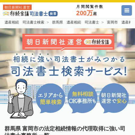
月間閲覧件数
朝日新聞社運営
200万
超
遺産相続 司法書士検索
群馬県 遺産相続 司法書士
富岡市 遺産相
群馬県 富岡市の法定相続情報の代理取得に強い司