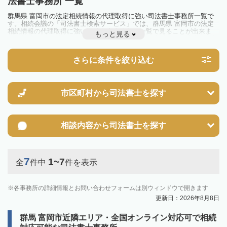
法書士事務所 一覧
群馬県 富岡市の法定相続情報の代理取得に強い司法書士事務所一覧で
す。相続会議の「司法書士検索サービス」では、群馬県 富岡市の法定
相続情報の代理取得に強い司法書士事務所を一覧で見ることが出来ま
もっと見る
す。相続のトラブルやお悩みを抱えている方は一度近隣の司法書士に相
談してみましょう。
さらに条件を絞り込む
市区町村から
司法書士を探す
相談内容から
司法書士を探す
7
1~7
全
件中
件を表示
各事務所の詳細情報とお問い合わせフォームは別ウィンドウで開きます
更新日：2026年8月8日
群馬 富岡市近隣エリア・全国オンライン対応可で相続