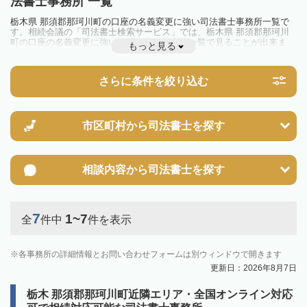
法書士事務所 一覧
栃木県 那須郡那珂川町の口座の名義変更に強い司法書士事務所一覧で
す。相続会議の「司法書士検索サービス」では、栃木県 那須郡那珂川
町の口座の名義変更に強い司法書士事務所を一覧で見ることが出来ま
もっと見る
す。相続のトラブルやお悩みを抱えている方は一度近隣の司法書士に相
談してみましょう。
さらに条件を絞り込む
市区町村から
司法書士を探す
相談内容から
司法書士を探す
7
1~7
全
件中
件を表示
各事務所の詳細情報とお問い合わせフォームは別ウィンドウで開きます
更新日：2026年8月7日
栃木 那須郡那珂川町近隣エリア・全国オンライン対応