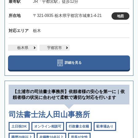
最寄駅
JR「宇都宮駅」徒歩12分
所在地
〒321-0935 栃木県宇都宮市城東1-4-21
地図
対応エリア
栃木
栃木県
宇都宮市
詳細を見る
【土浦市の司法書士事務所】依頼者様の安心を第一に｜依
頼者様の状況に合わせて柔軟で適切な対応を行います
司法書士法人田山事務所
土日祝OK
オンライン相談可
行政書士在籍
駐車場あり
職歴20年以上
在籍数10名以上
所長が女性