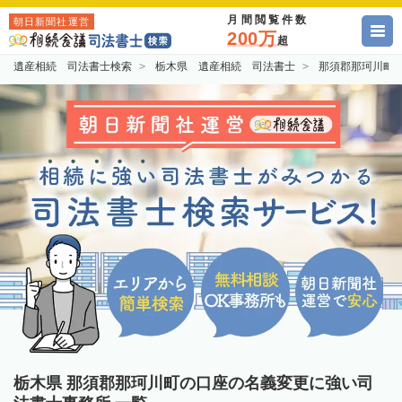
月間閲覧件数
朝日新聞社運営
200万
超
遺産相続 司法書士検索
栃木県 遺産相続 司法書士
那須郡那珂川町
栃木県 那須郡那珂川町の口座の名義変更に強い司