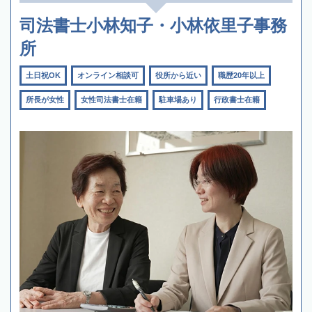
司法書士小林知子・小林依里子事務
所
土日祝OK
オンライン相談可
役所から近い
職歴20年以上
所長が女性
女性司法書士在籍
駐車場あり
行政書士在籍