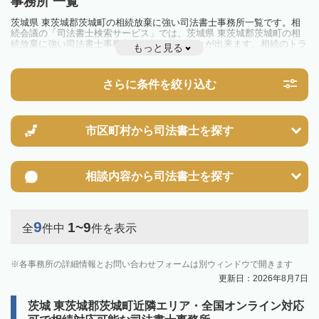
事務所 一覧
茨城県 東茨城郡茨城町の相続放棄に強い司法書士事務所一覧です。相
続会議の「司法書士検索サービス」では、茨城県 東茨城郡茨城町の相
続放棄に強い司法書士事務所を一覧で見ることが出来ます。相続のトラ
もっと見る
ブルやお悩みを抱えている方は一度近隣の司法書士に相談してみましょ
う。
さらに条件を絞り込む
市区町村から
司法書士を探す
相談内容から
司法書士を探す
9
1~9
全
件中
件を表示
各事務所の詳細情報とお問い合わせフォームは別ウィンドウで開きます
更新日：2026年8月7日
茨城 東茨城郡茨城町近隣エリア・全国オンライン対応