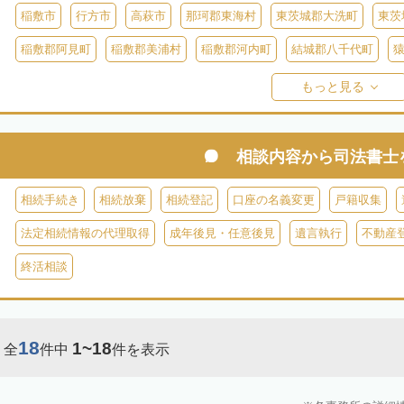
稲敷市
行方市
高萩市
那珂郡東海村
東茨城郡大洗町
東茨
稲敷郡阿見町
稲敷郡美浦村
稲敷郡河内町
結城郡八千代町
久慈郡大子町
もっと見る
相談内容から
司法書士
相続手続き
相続放棄
相続登記
口座の名義変更
戸籍収集
法定相続情報の代理取得
成年後見・任意後見
遺言執行
不動産
終活相談
18
1~18
全
件中
件を表示