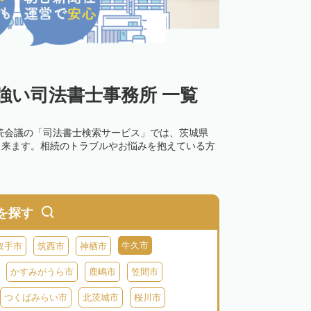
強い司法書士事務所 一覧
続会議の「司法書士検索サービス」では、茨城県
出来ます。相続のトラブルやお悩みを抱えている方
を探す
牛久市
取手市
筑西市
神栖市
かすみがうら市
鹿嶋市
笠間市
つくばみらい市
北茨城市
桜川市