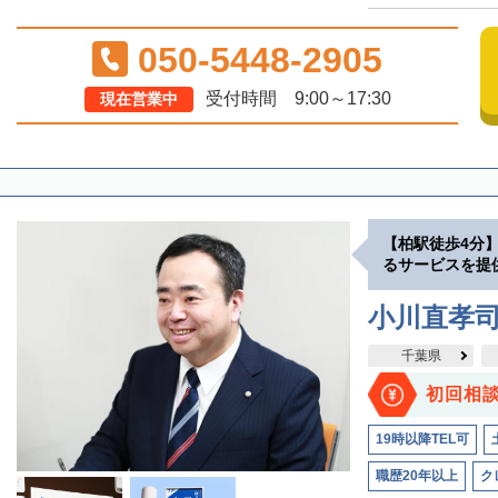
050-5448-2905
受付時間 9:00～17:30
現在営業中
【柏駅徒歩4分
るサービスを提
小川直孝
千葉県
初回相
19時以降TEL可
職歴20年以上
ク