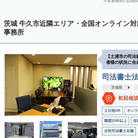
各事務所の詳細
茨城 牛久市近隣エリア・全国オンライン
事務所
【土浦市の司法
者様の状況に合
司法書士
茨城県
初回相
土日祝OK
オンラ
職歴20年以上
在
女性司法書士在籍