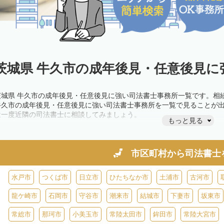
茨城県 牛久市の成年後見・任意後見に
茨城県 牛久市の成年後見・任意後見に強い司法書士事務所一覧です。相
牛久市の成年後見・任意後見に強い司法書士事務所を一覧で見ることが
は一度近隣の司法書士に相談してみましょう。
もっと見る
市区町村から
司法書士
水戸市
つくば市
日立市
ひたちなか市
土浦市
古河市
龍ケ崎市
石岡市
守谷市
潮来市
結城市
下妻市
坂東市
常総市
那珂市
小美玉市
常陸太田市
鉾田市
常陸大宮市