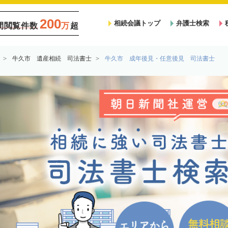
200
相続会議トップ
弁護士検索
間閲覧件数
万
超
牛久市 遺産相続 司法書士
牛久市 成年後見・任意後見 司法書士