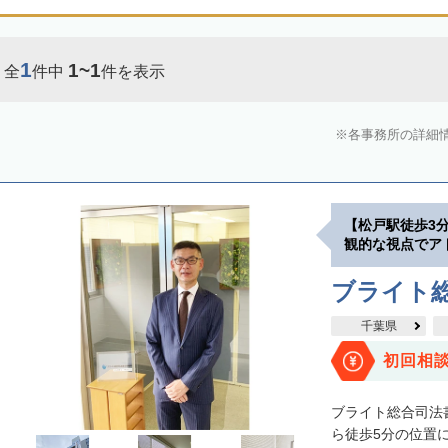
1
1~1
全
件中
件を表示
各事務所の詳細
【松戸駅徒歩3
観的な視点でア
ブライト
千葉県
初回相
ブライト総合司法
ら徒歩5分の位置