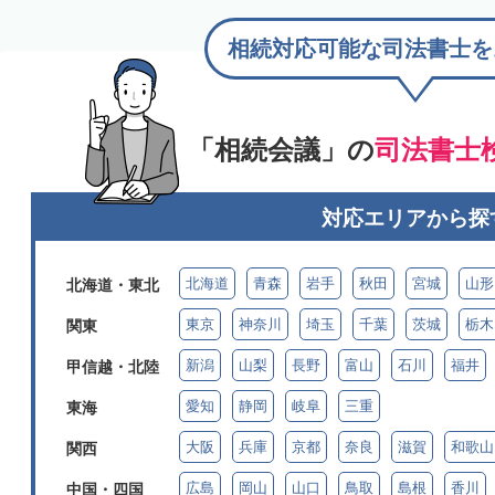
相続対応可能な司法書士を
「相続会議」の
司法書士
対応エリアから探
北海道
青森
岩手
秋田
宮城
山形
北海道・東北
東京
神奈川
埼玉
千葉
茨城
栃木
関東
新潟
山梨
長野
富山
石川
福井
甲信越・北陸
愛知
静岡
岐阜
三重
東海
大阪
兵庫
京都
奈良
滋賀
和歌山
関西
広島
岡山
山口
鳥取
島根
香川
中国・四国