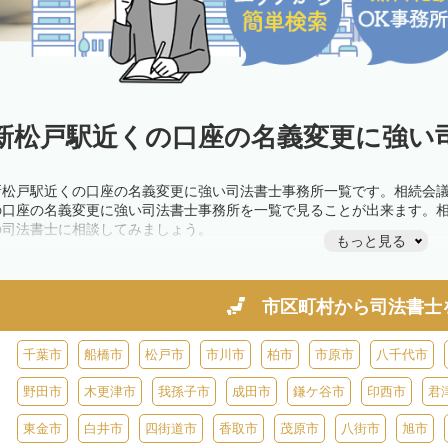
新松戸駅近くの口座の名義変更に強い司
新松戸駅近くの口座の名義変更に強い司法書士事務所一覧です。相続会
の口座の名義変更に強い司法書士事務所を一覧で見ることが出来ます。
の司法書士に相談してみましょう。
もっと見る
市区町村から
司法書士
千葉市
船橋市
松戸市
市川市
柏市
市原市
八千代市
野田市
木更津市
我孫子市
成田市
鎌ケ谷市
印西市
君
東金市
白井市
四街道市
香取市
茂原市
八街市
旭市