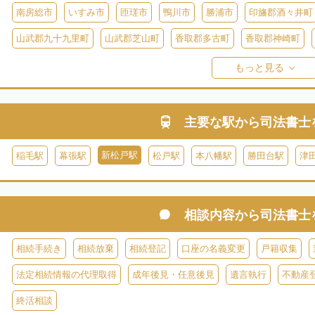
南房総市
いすみ市
匝瑳市
鴨川市
勝浦市
印旛郡酒々井町
山武郡九十九里町
山武郡芝山町
香取郡多古町
香取郡神崎町
長生郡一宮町
長生郡白子町
長生郡長南町
長生郡睦沢町
長
もっと見る
安房郡鋸南町
主要な駅から
司法書士
新松戸駅
稲毛駅
幕張駅
松戸駅
本八幡駅
勝田台駅
津
相談内容から
司法書士
相続手続き
相続放棄
相続登記
口座の名義変更
戸籍収集
法定相続情報の代理取得
成年後見・任意後見
遺言執行
不動産
終活相談