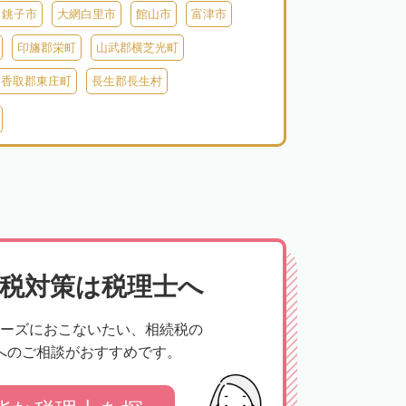
銚子市
大網白里市
館山市
富津市
印旛郡栄町
山武郡横芝光町
香取郡東庄町
長生郡長生村
生郡長柄町
夷隅郡大多喜町
夷隅郡御宿町
税対策は税理士へ
ーズにおこないたい、相続税の
へのご相談がおすすめです。