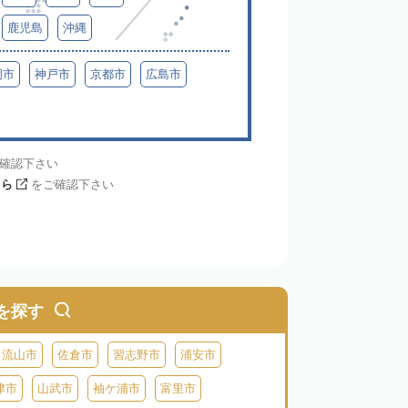
鹿児島
沖縄
岡市
神戸市
京都市
広島市
確認下さい
ちら
をご確認下さい
を探す
流山市
佐倉市
習志野市
浦安市
津市
山武市
袖ケ浦市
富里市