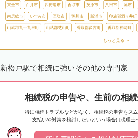
東金市
白井市
四街道市
香取市
茂原市
八街市
旭市
南房総市
いすみ市
匝瑳市
鴨川市
勝浦市
印旛郡酒々井町
山武郡九十九里町
山武郡芝山町
香取郡多古町
香取郡神崎町
長生郡一宮町
長生郡白子町
長生郡長南町
長生郡睦沢町
長
もっと見る
安房郡鋸南町
新松戸駅で相続に強いその他の専門家
相続税の申告や、生前の相続
特に相続トラブルなどがなく、相続税の申告をスム
支払いや対策を検討したいという場合は税理士