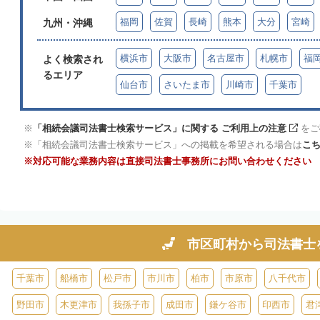
福岡
佐賀
長崎
熊本
大分
宮崎
九州・沖縄
横浜市
大阪市
名古屋市
札幌市
福
よく検索され
るエリア
仙台市
さいたま市
川崎市
千葉市
「相続会議司法書士検索サービス」に関する ご利用上の注意
をご
「相続会議司法書士検索サービス」への掲載を希望される場合は
こ
対応可能な業務内容は直接司法書士事務所にお問い合わせください
市区町村から
司法書士
千葉市
船橋市
松戸市
市川市
柏市
市原市
八千代市
野田市
木更津市
我孫子市
成田市
鎌ケ谷市
印西市
君