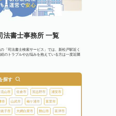
法書士事務所 一覧
議の「司法書士検索サービス」では、新松戸駅近く
相続のトラブルやお悩みを抱えている方は一度近隣
を探す
流山市
佐倉市
習志野市
浦安市
津市
山武市
袖ケ浦市
富里市
銚子市
大網白里市
館山市
富津市