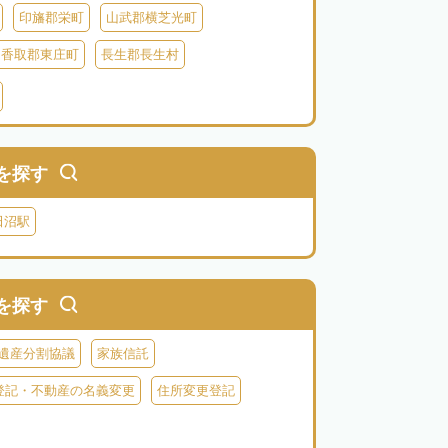
印旛郡栄町
山武郡横芝光町
香取郡東庄町
長生郡長生村
生郡長柄町
夷隅郡大多喜町
夷隅郡御宿町
を探す
田沼駅
を探す
遺産分割協議
家族信託
登記・不動産の名義変更
住所変更登記