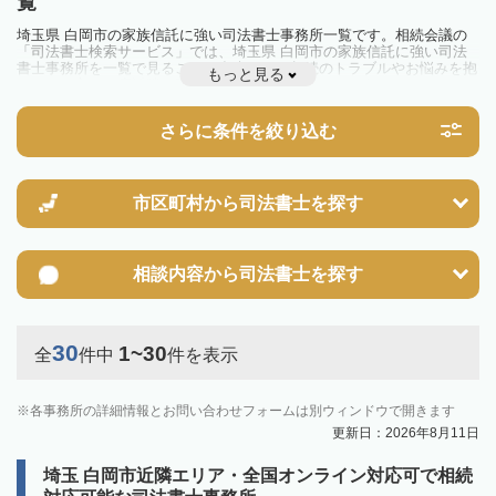
覧
埼玉県 白岡市の家族信託に強い司法書士事務所一覧です。相続会議の
「司法書士検索サービス」では、埼玉県 白岡市の家族信託に強い司法
書士事務所を一覧で見ることが出来ます。相続のトラブルやお悩みを抱
もっと見る
えている方は一度近隣の司法書士に相談してみましょう。
さらに条件を絞り込む
市区町村から
司法書士を探す
相談内容から
司法書士を探す
30
1~30
全
件中
件を表示
各事務所の詳細情報とお問い合わせフォームは別ウィンドウで開きます
更新日：2026年8月11日
埼玉 白岡市近隣エリア・全国オンライン対応可で相続