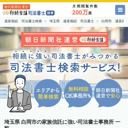
月間閲覧件数
朝日新聞社運営
200万
超
遺産相続 司法書士検索
埼玉県 遺産相続 司法書士
白岡市 遺産相
埼玉県 白岡市の家族信託に強い司法書士事務所 一