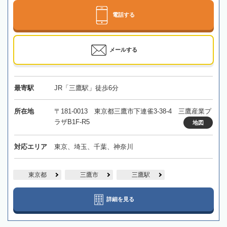
電話する
メールする
最寄駅
JR「三鷹駅」徒歩6分
所在地
〒181-0013 東京都三鷹市下連雀3-38-4 三鷹産業プ
ラザB1F-R5
地図
対応エリア
東京、埼玉、千葉、神奈川
東京都
三鷹市
三鷹駅
詳細を見る