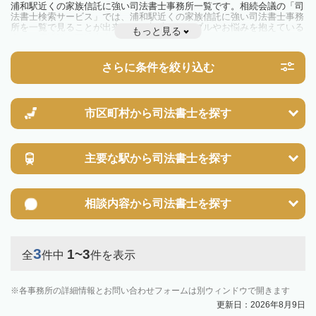
浦和駅近くの家族信託に強い司法書士事務所一覧です。相続会議の「司
法書士検索サービス」では、浦和駅近くの家族信託に強い司法書士事務
所を一覧で見ることが出来ます。相続のトラブルやお悩みを抱えている
もっと見る
方は一度近隣の司法書士に相談してみましょう。
さらに条件を絞り込む
市区町村から
司法書士を探す
主要な駅から
司法書士を探す
相談内容から
司法書士を探す
3
1~3
全
件中
件を表示
各事務所の詳細情報とお問い合わせフォームは別ウィンドウで開きます
更新日：2026年8月9日