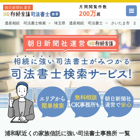
月間閲覧件数
朝日新聞社運営
200万
超
遺産相続 司法書士検索
埼玉県 遺産相続 司法書士
さいたま市 遺
浦和駅近くの家族信託に強い司法書士事務所 一覧