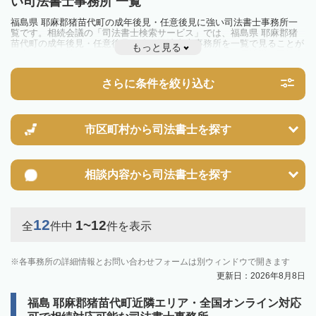
い司法書士事務所 一覧
福島県 耶麻郡猪苗代町の成年後見・任意後見に強い司法書士事務所一
覧です。相続会議の「司法書士検索サービス」では、福島県 耶麻郡猪
苗代町の成年後見・任意後見に強い司法書士事務所を一覧で見ることが
もっと見る
出来ます。相続のトラブルやお悩みを抱えている方は一度近隣の司法書
士に相談してみましょう。
さらに条件を絞り込む
市区町村から
司法書士を探す
相談内容から
司法書士を探す
12
1~12
全
件中
件を表示
各事務所の詳細情報とお問い合わせフォームは別ウィンドウで開きます
更新日：2026年8月8日
福島 耶麻郡猪苗代町近隣エリア・全国オンライン対応