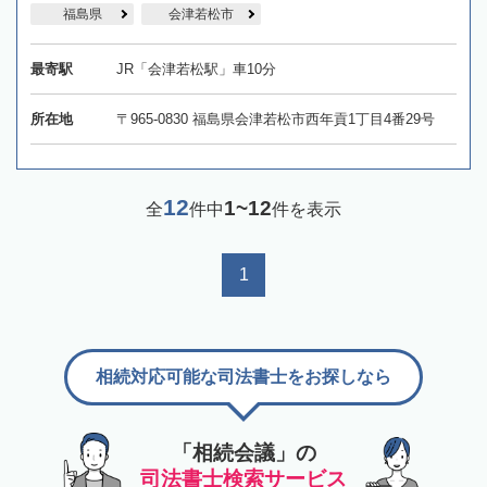
福島県
会津若松市
最寄駅
JR「会津若松駅」車10分
所在地
〒965-0830 福島県会津若松市西年貢1丁目4番29号
12
1~12
全
件中
件を表示
1
相続対応可能な司法書士をお探しなら
「相続会議」の
司法書士検索サービス