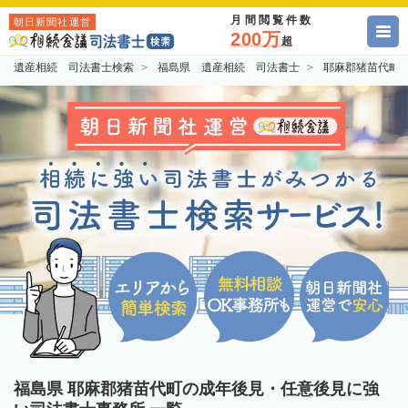
月間閲覧件数
朝日新聞社運営
200万
超
遺産相続 司法書士検索
福島県 遺産相続 司法書士
耶麻郡猪苗代町
福島県 耶麻郡猪苗代町の成年後見・任意後見に強