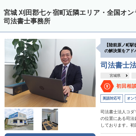
宮城 刈田郡七ヶ宿町近隣エリア・全国オ
司法書士事務所
【陸前原ノ町駅
の解決策をアド
司法書士
宮城県
初回相
英語対応可
オン
司法書士法人コダ
の位置にある司法
しております。初回