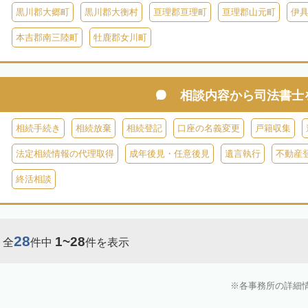
黒川郡大郷町
黒川郡大衡村
亘理郡亘理町
亘理郡山元町
伊
本吉郡南三陸町
牡鹿郡女川町
相談内容から
司法書士
相続手続き
相続放棄
相続登記
口座の名義変更
戸籍収集
法定相続情報の代理取得
成年後見・任意後見
遺言執行
不動産
終活相談
28
1~28
全
件中
件を表示
各事務所の詳細