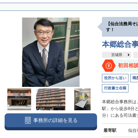
【仙台法務局そ
す！
本郷総合
宮城県
初回相
役所から近い
職
行政書士在籍
本郷総合事務所は
駅」から徒歩8分
分）にある司法書士
事務所の詳細を見る
最寄駅
仙台