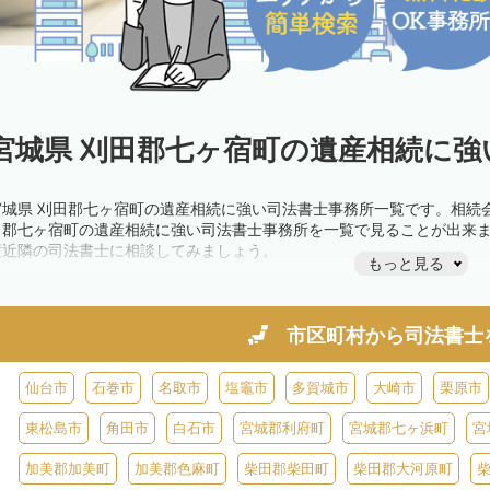
宮城県 刈田郡七ヶ宿町の遺産相続に強
宮城県 刈田郡七ヶ宿町の遺産相続に強い司法書士事務所一覧です。相続
田郡七ヶ宿町の遺産相続に強い司法書士事務所を一覧で見ることが出来
度近隣の司法書士に相談してみましょう。
もっと見る
市区町村から
司法書士
仙台市
石巻市
名取市
塩竈市
多賀城市
大崎市
栗原市
東松島市
角田市
白石市
宮城郡利府町
宮城郡七ヶ浜町
宮
加美郡加美町
加美郡色麻町
柴田郡柴田町
柴田郡大河原町