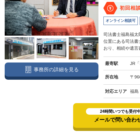
初回相
オンライン相談可
司法書士福島福太
位置にある司法書
おり、相続や遺言書
最寄駅
JR
事務所の詳細を見る
所在地
〒96
対応エリア
福島
24時間いつでも受付
メールで問い合わ