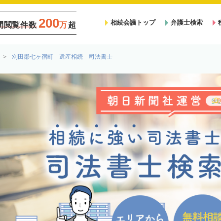
200
相続会議トップ
弁護士検索
間閲覧件数
万
超
刈田郡七ヶ宿町 遺産相続 司法書士