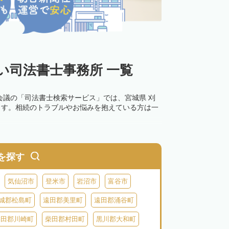
い司法書士事務所 一覧
会議の「司法書士検索サービス」では、宮城県 刈
ます。相続のトラブルやお悩みを抱えている方は一
を探す
気仙沼市
登米市
岩沼市
富谷市
城郡松島町
遠田郡美里町
遠田郡涌谷町
柴田郡川崎町
柴田郡村田町
黒川郡大和町