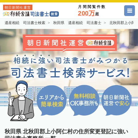
月間閲覧件数
朝日新聞社運営
200万
超
遺産相続 司法書士検索
秋田県 遺産相続 司法書士
北秋田郡上小阿
秋田県 北秋田郡上小阿仁村の住所変更登記に強い