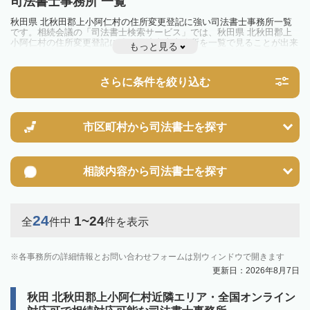
司法書士事務所 一覧
秋田県 北秋田郡上小阿仁村の住所変更登記に強い司法書士事務所一覧
です。相続会議の「司法書士検索サービス」では、秋田県 北秋田郡上
小阿仁村の住所変更登記に強い司法書士事務所を一覧で見ることが出来
もっと見る
ます。相続のトラブルやお悩みを抱えている方は一度近隣の司法書士に
相談してみましょう。
さらに条件を絞り込む
市区町村から
司法書士を探す
相談内容から
司法書士を探す
24
1~24
全
件中
件を表示
各事務所の詳細情報とお問い合わせフォームは別ウィンドウで開きます
更新日：2026年8月7日
秋田 北秋田郡上小阿仁村近隣エリア・全国オンライン