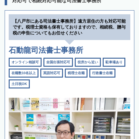
対応可で相続対応可能な司法書士事務所
【八戸市にある司法書士事務所】遠方居住の方も対応可能
です。税理士資格も保有しておりますので、相続税、贈与
税の申告についてもお任せください
石動龍司法書士事務所
オンライン相談可
全国出張対応可
役所から近い
駐車場あり
在籍数10名以上
英語対応可
税理士在籍
行政書士在籍
土日祝OK